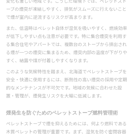
変化も激しい地域です。こうした環境下では、ペレットスト
ーブの煙突が凍結しやすく、排気がスムーズに行えないこと
で煙が室内に逆流するリスクが高まります。
また、低温時はペレット自体が湿気を吸いやすく、燃焼効率
が低下しやすい点も注意が必要です。特に集合煙突を利用す
る集合住宅やアパートでは、複数台のストーブから排出され
る煙が一つの煙突に集まるため、煙突内部の温度が下がりや
すく、結露や煤が付着しやすくなります。
このような気候特性を踏まえ、北海道でペレットストーブを
安全・快適に使用するには、断熱性の高い煙突の採用や定期
的なメンテナンスが不可欠です。地域の気候に合わせた設
置・管理が、煙発生リスクを大幅に低減します。
煙発生を防ぐためのペレットストーブ燃料管理術
ペレットストーブで煙を抑えるためには、何より燃料である
木質ペレットの管理が重要です。まず、湿気を防ぐ密閉容器