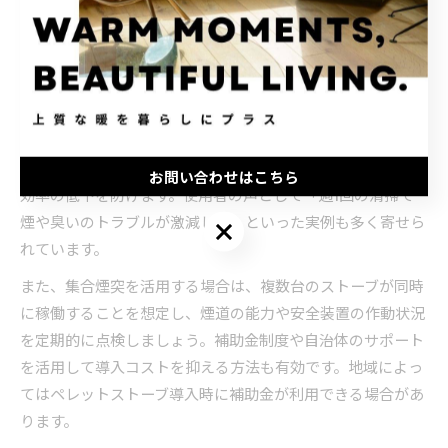
設置時の北海道でのペレットストーブ活用術
北海道で煙突なしペレットストーブを活用するためには、日
常的なメンテナンスと燃料管理がポイントとなります。例え
ば、排気口や本体内部の定期清掃、ペレットの乾燥保管、排
気口周辺の積雪除去をこまめに行うことで、トラブルや暖房
お問い合わせはこちら
効率の低下を防げます。使用者の声として「週1回の清掃で
煙や臭いのトラブルが激減した」といった実例も多く寄せら
お問い合わせはこちら
れています。
また、集合煙突を活用する場合は、複数台のストーブが同時
に稼働することを想定し、煙道の能力や安全装置の作動状況
を定期的に点検しましょう。補助金制度や自治体のサポート
を活用して導入コストを抑える方法も有効です。地域によっ
てはペレットストーブ導入時に補助金が利用できる場合があ
ります。