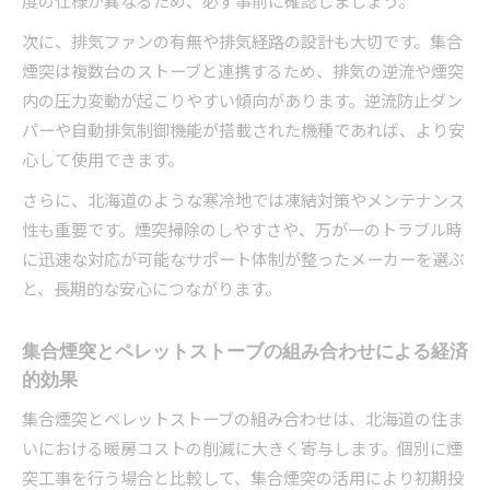
度の仕様が異なるため、必ず事前に確認しましょう。
次に、排気ファンの有無や排気経路の設計も大切です。集合
煙突は複数台のストーブと連携するため、排気の逆流や煙突
内の圧力変動が起こりやすい傾向があります。逆流防止ダン
パーや自動排気制御機能が搭載された機種であれば、より安
心して使用できます。
さらに、北海道のような寒冷地では凍結対策やメンテナンス
性も重要です。煙突掃除のしやすさや、万が一のトラブル時
に迅速な対応が可能なサポート体制が整ったメーカーを選ぶ
と、長期的な安心につながります。
集合煙突とペレットストーブの組み合わせによる経済
的効果
集合煙突とペレットストーブの組み合わせは、北海道の住ま
いにおける暖房コストの削減に大きく寄与します。個別に煙
突工事を行う場合と比較して、集合煙突の活用により初期投