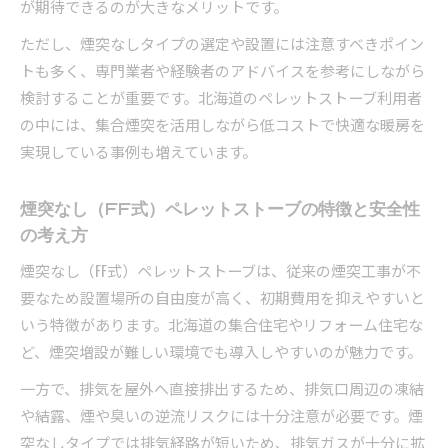
が期待できるのが大きなメリットです。
ただし、煙突なしタイプの選定や設置には注意すべきポイン
トも多く、専門業者や経験者のアドバイスを参考にしながら
検討することが重要です。北海道のペレットストーブ利用者
の中には、集合煙突を活用しながら低コストで快適な暖房を
実現している事例も増えています。
煙突なし（FF式）ペレットストーブの特徴と安全性
の考え方
煙突なし（FF式）ペレットストーブは、従来の煙突工事が不
要なため設置場所の自由度が高く、初期費用を抑えやすいと
いう特徴があります。北海道の集合住宅やリフォーム住宅な
ど、煙突増設が難しい環境でも導入しやすいのが魅力です。
一方で、排気を屋外へ直接排出するため、排気口周辺の凍結
や結露、煙や臭いの逆流リスクには十分注意が必要です。煙
突なしタイプでは排気経路が短いため、排気ガスが十分に拡