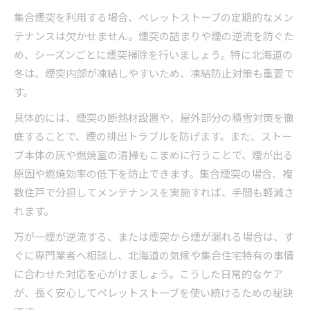
集合煙突を利用する場合、ペレットストーブの定期的なメン
テナンスは欠かせません。煙突の詰まりや煙の逆流を防ぐた
め、シーズンごとに煙突掃除を行いましょう。特に北海道の
冬は、煙突内部が凍結しやすいため、凍結防止対策も重要で
す。
具体的には、煙突の断熱材設置や、屋外部分の積雪対策を徹
底することで、煙の排出トラブルを防げます。また、ストー
ブ本体の灰や燃焼室の清掃もこまめに行うことで、煙が出る
原因や燃焼効率の低下を防止できます。集合煙突の場合、複
数住戸で分担してメンテナンスを実施すれば、手間も軽減さ
れます。
万が一煙が逆流する、または煙突から煙が漏れる場合は、す
ぐに専門業者へ相談し、北海道の気候や集合住宅特有の事情
に合わせた対応を心がけましょう。こうした日常的なケア
が、長く安心してペレットストーブを使い続けるための秘訣