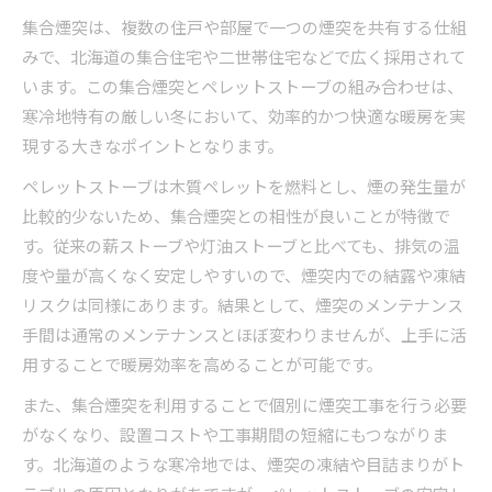
煙発生を防ぐためのペレットストーブ燃料管理
集合煙突は、複数の住戸や部屋で一つの煙突を共有する仕組
術
みで、北海道の集合住宅や二世帯住宅などで広く採用されて
ペレットストーブの煙対策で重視すべき清掃ポ
います。この集合煙突とペレットストーブの組み合わせは、
イント
寒冷地特有の厳しい冬において、効率的かつ快適な暖房を実
集合煙突利用時のペレットストーブ煙対策のコ
現する大きなポイントとなります。
ツ
ペレットストーブは木質ペレットを燃料とし、煙の発生量が
集合煙突活用が支える北海道の低コスト暖房術
比較的少ないため、集合煙突との相性が良いことが特徴で
集合煙突とペレットストーブで実現するコスト
す。従来の薪ストーブや灯油ストーブと比べても、排気の温
削減
度や量が高くなく安定しやすいので、煙突内での結露や凍結
北海道の低コスト暖房に効くペレットストーブ
リスクは同様にあります。結果として、煙突のメンテナンス
の集合煙突活用
手間は通常のメンテナンスとほぼ変わりませんが、上手に活
燃料費を抑えるためのペレットストーブ選定ポ
用することで暖房効率を高めることが可能です。
イント
また、集合煙突を利用することで個別に煙突工事を行う必要
集合煙突使用時のペレットストーブメンテナン
がなくなり、設置コストや工事期間の短縮にもつながりま
ス術
す。北海道のような寒冷地では、煙突の凍結や目詰まりがト
ペレットストーブで集合煙突を活用した節約事