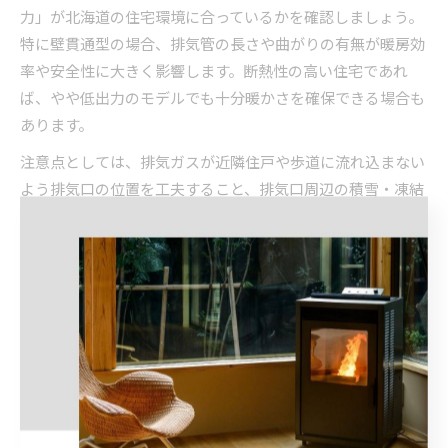
力」が北海道の住宅環境に合っているかを確認しましょう。
特に壁貫通型の場合、排気管の長さや曲がりの有無が暖房効
率や安全性に大きく影響します。断熱性の高い住宅であれ
ば、やや低出力のモデルでも十分暖かさを確保できる場合も
あります。
注意点としては、排気ガスが近隣住戸や歩道に流れ込まない
よう排気口の位置を工夫すること、排気口周辺の積雪・凍結
による閉塞を定期的に確認することが挙げられます。また、
無電源ペレットストーブは停電時にも使用できるメリットが
あり、北海道のような冬の停電によるリスクのある地域では
無電源タイプも選択肢の一つです。
さらに、設置前には必ず管理組合や管理会社と相談し、集合
煙突の利用可否や必要な手続き・申請についても確認しまし
ょう。失敗例としては、排気口の位置が悪く煙や臭いが室内
や隣家に逆流してしまったケースがあるため、設置業者と十
分に打ち合わせを行うことが重要です。