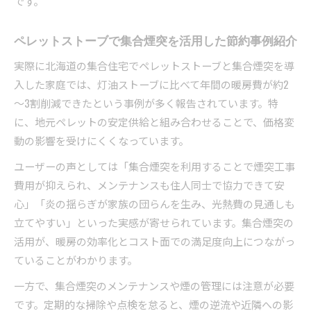
です。
ペレットストーブで集合煙突を活用した節約事例紹介
実際に北海道の集合住宅でペレットストーブと集合煙突を導
入した家庭では、灯油ストーブに比べて年間の暖房費が約2
～3割削減できたという事例が多く報告されています。特
に、地元ペレットの安定供給と組み合わせることで、価格変
動の影響を受けにくくなっています。
ユーザーの声としては「集合煙突を利用することで煙突工事
費用が抑えられ、メンテナンスも住人同士で協力できて安
心」「炎の揺らぎが家族の団らんを生み、光熱費の見通しも
立てやすい」といった実感が寄せられています。集合煙突の
活用が、暖房の効率化とコスト面での満足度向上につながっ
ていることがわかります。
一方で、集合煙突のメンテナンスや煙の管理には注意が必要
です。定期的な掃除や点検を怠ると、煙の逆流や近隣への影