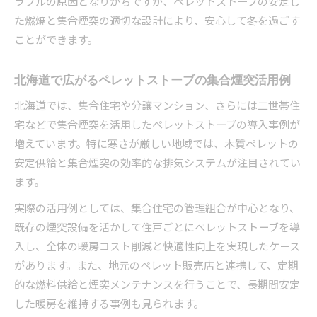
ラブルの原因となりがちですが、ペレットストーブの安定し
例紹介
た燃焼と集合煙突の適切な設計により、安心して冬を過ごす
無電源ペレットストーブ選びに迷ったときの対策法
ことができます。
無電源ペレットストーブの北海道での活用ポイ
ント
北海道で広がるペレットストーブの集合煙突活用例
無電源ペレットストーブと集合煙突の相性を検
北海道では、集合住宅や分譲マンション、さらには二世帯住
証
宅などで集合煙突を活用したペレットストーブの導入事例が
ペレットストーブ無電源モデルの特徴と選択基
増えています。特に寒さが厳しい地域では、木質ペレットの
準
安定供給と集合煙突の効率的な排気システムが注目されてい
煙突径や設置環境が無電源ペレットストーブの
ます。
決め手に
実際の活用例としては、集合住宅の管理組合が中心となり、
北海道で無電源ペレットストーブを選ぶ時の注
既存の煙突設備を活かして住戸ごとにペレットストーブを導
意点
入し、全体の暖房コスト削減と快適性向上を実現したケース
煙突の設置基準とペレットストーブ導入の安心ポイ
があります。また、地元のペレット販売店と連携して、定期
ント
的な燃料供給と煙突メンテナンスを行うことで、長期間安定
した暖房を維持する事例も見られます。
北海道でのペレットストーブ煙突設置基準を徹