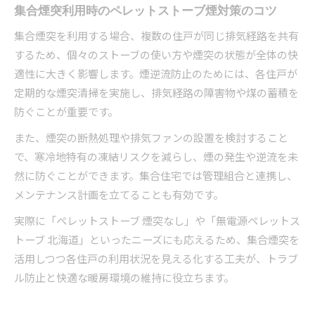
集合煙突利用時のペレットストーブ煙対策のコツ
集合煙突を利用する場合、複数の住戸が同じ排気経路を共有
するため、個々のストーブの使い方や煙突の状態が全体の快
適性に大きく影響します。煙逆流防止のためには、各住戸が
定期的な煙突清掃を実施し、排気経路の障害物や煤の蓄積を
防ぐことが重要です。
また、煙突の断熱処理や排気ファンの設置を検討すること
で、寒冷地特有の凍結リスクを減らし、煙の発生や逆流を未
然に防ぐことができます。集合住宅では管理組合と連携し、
メンテナンス計画を立てることも有効です。
実際に「ペレットストーブ 煙突なし」や「無電源ペレットス
トーブ 北海道」といったニーズにも応えるため、集合煙突を
活用しつつ各住戸の利用状況を見える化する工夫が、トラブ
ル防止と快適な暖房環境の維持に役立ちます。