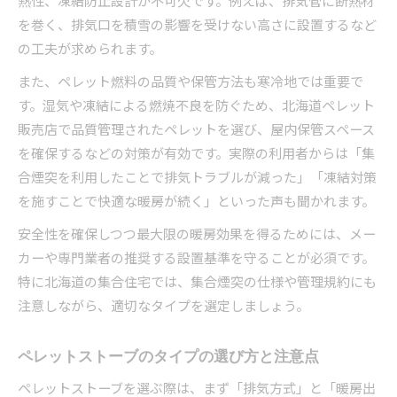
熱性、凍結防止設計が不可欠です。例えば、排気管に断熱材
を巻く、排気口を積雪の影響を受けない高さに設置するなど
の工夫が求められます。
また、ペレット燃料の品質や保管方法も寒冷地では重要で
す。湿気や凍結による燃焼不良を防ぐため、北海道ペレット
販売店で品質管理されたペレットを選び、屋内保管スペース
を確保するなどの対策が有効です。実際の利用者からは「集
合煙突を利用したことで排気トラブルが減った」「凍結対策
を施すことで快適な暖房が続く」といった声も聞かれます。
安全性を確保しつつ最大限の暖房効果を得るためには、メー
カーや専門業者の推奨する設置基準を守ることが必須です。
特に北海道の集合住宅では、集合煙突の仕様や管理規約にも
注意しながら、適切なタイプを選定しましょう。
ペレットストーブのタイプの選び方と注意点
ペレットストーブを選ぶ際は、まず「排気方式」と「暖房出