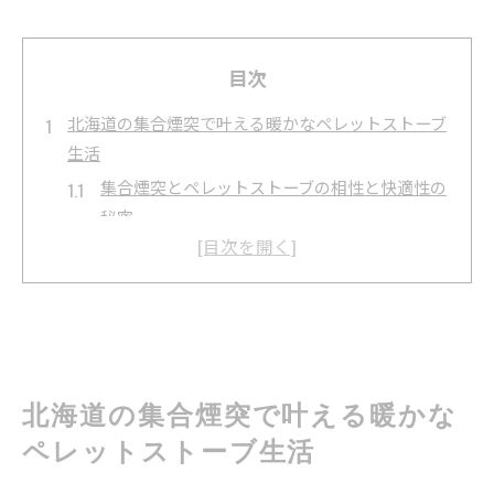
目次
北海道の集合煙突で叶える暖かなペレットストーブ
生活
集合煙突とペレットストーブの相性と快適性の
秘密
北海道で広がるペレットストーブの集合煙突活
用例
集合煙突利用でペレットストーブの暖房効率を
高める方法
ペレットストーブ選びで重視すべき集合煙突対
応のポイント
北海道の集合煙突で叶える暖かな
集合煙突とペレットストーブの組み合わせによ
ペレットストーブ生活
る経済的効果