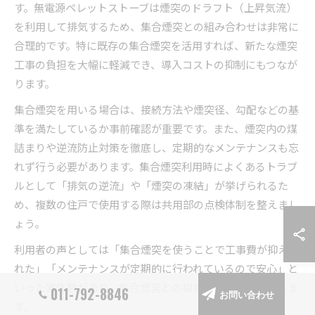
す。無電源ペレットストーブは煙突のドラフト（上昇気流）
を利用して排気するため、集合煙突との組み合わせは非常に
合理的です。特に既存の集合煙突を活用すれば、新たな煙突
工事の負担を大幅に軽減でき、導入コストの抑制にもつなが
ります。
集合煙突を用いる場合は、接続方法や煙突径、勾配などの基
準を満たしているか事前確認が重要です。また、煙突内の煤
詰まりや逆流防止対策を徹底し、定期的なメンテナンスも忘
れず行う必要があります。集合煙突利用時によくあるトラブ
ルとして「排気の逆流」や「煙突の凍結」が挙げられるた
め、複数の住戸で使用する際は共用部の点検体制を整えまし
ょう。
利用者の声としては「集合煙突を使うことで工事費が抑えら
れた」「メンテナンスが定期的に行われているので安心」と
いった実体験があり、集合煙突との相性の良さがうかがえま
011-792-8846
お問い合わせ
す。