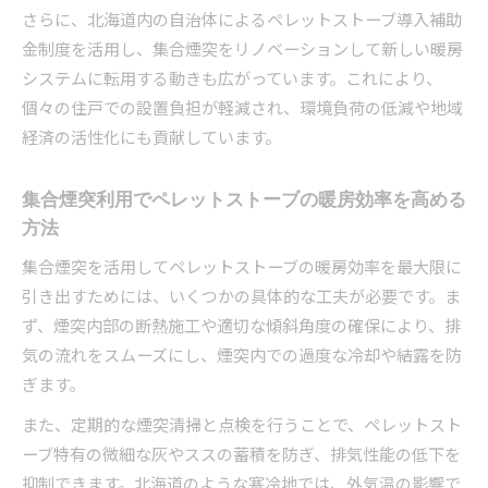
底解説
さらに、北海道内の自治体によるペレットストーブ導入補助
集合煙突利用時に押さえておきたい設置ルール
金制度を活用し、集合煙突をリノベーションして新しい暖房
ペレットストーブ設置時に守るべき煙突の安全
システムに転用する動きも広がっています。これにより、
基準
個々の住戸での設置負担が軽減され、環境負荷の低減や地域
経済の活性化にも貢献しています。
煙突設置でトラブルを防ぐペレットストーブの
選び方
集合煙突利用でペレットストーブの暖房効率を高める
ペレットストーブ導入で安心を得るための工事
方法
手順
集合煙突を活用してペレットストーブの暖房効率を最大限に
引き出すためには、いくつかの具体的な工夫が必要です。ま
ず、煙突内部の断熱施工や適切な傾斜角度の確保により、排
気の流れをスムーズにし、煙突内での過度な冷却や結露を防
ぎます。
また、定期的な煙突清掃と点検を行うことで、ペレットスト
ーブ特有の微細な灰やススの蓄積を防ぎ、排気性能の低下を
抑制できます。北海道のような寒冷地では、外気温の影響で