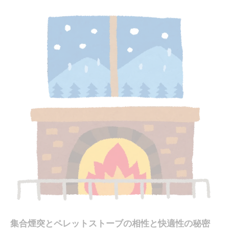
煙突なしも検討できるペレットストーブの北海道適
応術
ペレットストーブは煙突なしでも北海道で使え
る？
煙突なし（FF式）ペレットストーブの特徴と安
全性の考え方
北海道の寒さに対応するペレットストーブの条
件
ペレットストーブのタイプの選び方と注意点
設置時の北海道でのペレットストーブ活用術
ペレットストーブ設置における煙発生の原因と防止
策
ペレットストーブで煙が出る主な原因とは何か
北海道の気候とペレットストーブ煙発生リスク
の関係
集合煙突とペレットストーブの相性と快適性の秘密