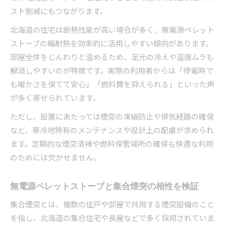
スト削減にもつながります。
北海道の住宅は断熱性能が高い場合が多く、無電源ペレット
ストーブの輻射熱を効率的に活用しやすい傾向があります。
部屋全体をじんわりと温めるため、足元の冷えや温度ムラも
解消しやすいのが特徴です。実際の利用者からは「停電時で
も暖かさを保てて安心」「燃料費を抑えられる」といった声
が多く寄せられています。
ただし、設置にあたっては煙突の凍結防止や排気経路の確保
など、寒冷地特有のメンテナンスや設計上の配慮が求められ
ます。定期的な煙突清掃や燃料保管場所の確保も快適な利用
のためには欠かせません。
無電源ペレットストーブと集合煙突の相性を検証
集合煙突とは、複数の住戸や部屋で共用する煙突設備のこと
を指し、北海道の集合住宅や長屋などで多く採用されていま