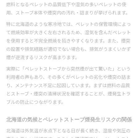
燃料となるペレットの品質低下や湿気の多いペレットの使
用、ストーブ本体や煙突内の汚れ・詰まりが挙げられます。
特に北海道のような寒冷地では、ペレットの保管環境によっ
て燃焼効率が大きく左右されるため、湿気を含んだペレット
を使用すると不完全燃焼を招きやすくなります。また、煙突
の設置や排気経路が適切でない場合も、排気がうまくいかず
煙が逆流するリスクが高まります。
実際に「ペレットストーブから突然煙が出て驚いた」という
利用者の声もあり、その多くがペレットの劣化や煙突の詰ま
り、メンテナンス不足に起因しています。まずは燃料の品質
とストーブ・煙突の清掃状況を確認することが、煙発生トラ
ブルの防止につながります。
北海道の気候とペレットストーブ煙発生リスクの関係
北海道は外気温が氷点下となる日が長く続き、湿度や気圧の