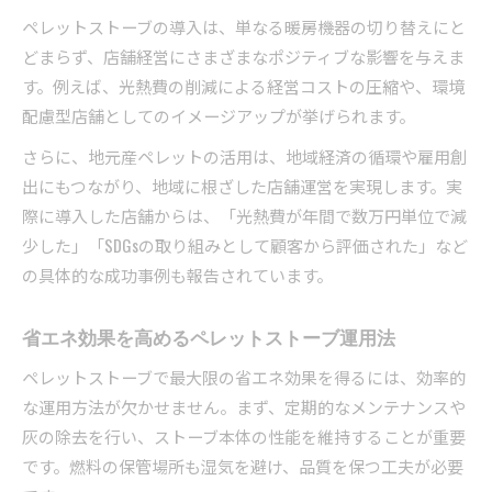
ペレットストーブの導入は、単なる暖房機器の切り替えにと
どまらず、店舗経営にさまざまなポジティブな影響を与えま
す。例えば、光熱費の削減による経営コストの圧縮や、環境
配慮型店舗としてのイメージアップが挙げられます。
さらに、地元産ペレットの活用は、地域経済の循環や雇用創
出にもつながり、地域に根ざした店舗運営を実現します。実
際に導入した店舗からは、「光熱費が年間で数万円単位で減
少した」「SDGsの取り組みとして顧客から評価された」など
の具体的な成功事例も報告されています。
省エネ効果を高めるペレットストーブ運用法
ペレットストーブで最大限の省エネ効果を得るには、効率的
な運用方法が欠かせません。まず、定期的なメンテナンスや
灰の除去を行い、ストーブ本体の性能を維持することが重要
です。燃料の保管場所も湿気を避け、品質を保つ工夫が必要