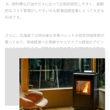
す。燃料費も灯油やガスに比べて比較的安定しやすく、長期
的なコスト管理がしやすいのも飲食店経営者にとって大きな
利点です。
さらに、北海道では地元産の木質ペレットの安定供給体制が
整っており、地域経済への貢献やサステナブル経営のアピー
ルにもつながります。補助金の活用や導入支援制度を利用す
れば、初期費用の負担も軽減可能です。
ペレットストーブの導入を検討する際は、燃料の調達先やラ
ンニングコスト、補助金情報も事前に確認しましょう。実際
のコストや運用事例を参考に、店舗に最適な選択を進めてい
くことが成功への近道となります。