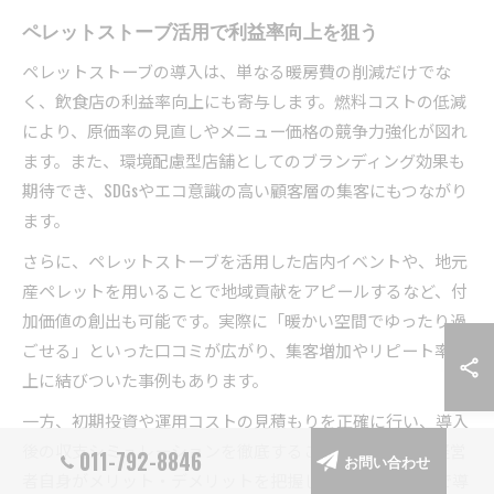
ペレットストーブ活用で利益率向上を狙う
ペレットストーブの導入は、単なる暖房費の削減だけでな
く、飲食店の利益率向上にも寄与します。燃料コストの低減
により、原価率の見直しやメニュー価格の競争力強化が図れ
ます。また、環境配慮型店舗としてのブランディング効果も
期待でき、SDGsやエコ意識の高い顧客層の集客にもつながり
ます。
さらに、ペレットストーブを活用した店内イベントや、地元
産ペレットを用いることで地域貢献をアピールするなど、付
加価値の創出も可能です。実際に「暖かい空間でゆったり過
ごせる」といった口コミが広がり、集客増加やリピート率向
上に結びついた事例もあります。
一方、初期投資や運用コストの見積もりを正確に行い、導入
後の収支シミュレーションを徹底することが重要です。経営
011-792-8846
お問い合わせ
者自身がメリット・デメリットを把握し、長期的な視点で導