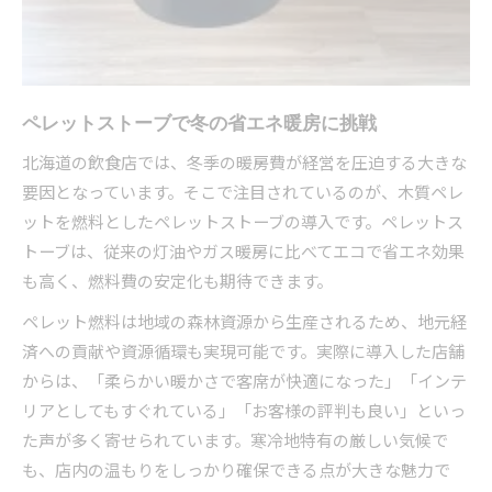
飲食店経営に役立つペレットストーブの強み
ペレットストーブが冬のコスト増を抑制
冬季営業の安定化を支えるペレットストーブ
ペレットストーブで冬の省エネ暖房に挑戦
ペレットストーブ活用で利益率向上を狙う
省エネ暖房を叶える北海道ならではの選択肢
北海道の飲食店では、冬季の暖房費が経営を圧迫する大きな
要因となっています。そこで注目されているのが、木質ペレ
ペレットストーブが北海道で選ばれる理由
ットを燃料としたペレットストーブの導入です。ペレットス
省エネ暖房の新定番ペレットストーブで快適に
トーブは、従来の灯油やガス暖房に比べてエコで省エネ効果
北海道の飲食店に最適なペレットストーブ提案
も高く、燃料費の安定化も期待できます。
ペレットストーブと寒冷地経営の相性を解説
ペレット燃料は地域の森林資源から生産されるため、地元経
省エネと快適さを両立するペレットストーブ
済への貢献や資源循環も実現可能です。実際に導入した店舗
からは、「柔らかい暖かさで客席が快適になった」「インテ
リアとしてもすぐれている」「お客様の評判も良い」といっ
た声が多く寄せられています。寒冷地特有の厳しい気候で
も、店内の温もりをしっかり確保できる点が大きな魅力で