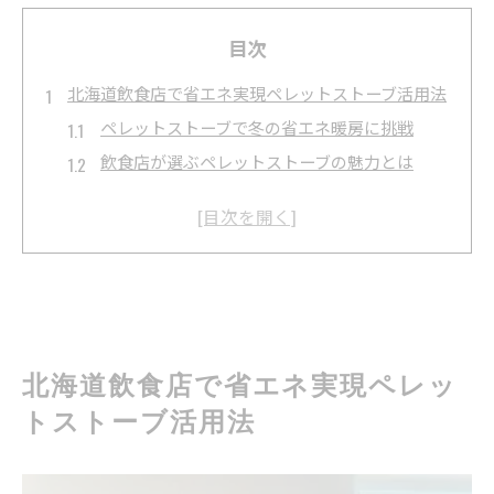
目次
北海道飲食店で省エネ実現ペレットストーブ活用法
ペレットストーブで冬の省エネ暖房に挑戦
飲食店が選ぶペレットストーブの魅力とは
ペレットストーブ導入が店舗経営に与える影響
省エネ効果を高めるペレットストーブ運用法
ペレットストーブ活用で光熱費を大幅節約
店内の快適さを高めるペレットストーブ導入の工夫
ペレットストーブで暖かい空間作りを実現
快適な温度管理を叶えるペレットストーブ活用
北海道飲食店で省エネ実現ペレッ
飲食店に最適なペレットストーブ設置ポイント
トストーブ活用法
ペレットストーブがもたらす店内の居心地向上
顧客満足度が高まるペレットストーブの特徴