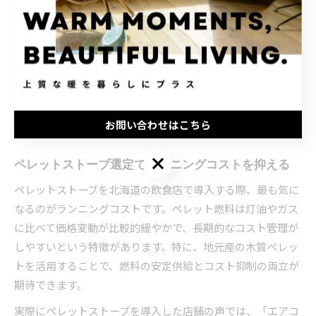
コスト削減策として注目のペレッ
トストーブ選び方
お問い合わせはこちら
お問い合わせはこちら
ペレットストーブ選定でランニングコストを抑える
ペレットストーブを北海道の飲食店で導入する際、最も気に
なるのがランニングコストです。ペレット燃料は灯油やガス
に比べて価格変動が比較的緩やかで、長期的なコスト管理が
しやすいという特徴があります。特に、地元産の木質ペレッ
トを活用することで、燃料の安定供給とコスト抑制の両立が
期待できます。
実際にペレットストーブを導入した店舗の声では、「エアコ