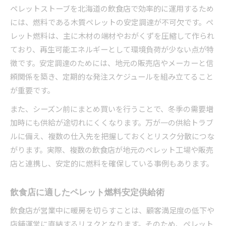
ペレットストーブを北海道の飲食店で効率的に運用するため
には、燃料である木質ペレットの安定調達が不可欠です。ペ
レット燃料は、主に木材の端材やおがくずを圧縮して作られ
ており、再生可能エネルギーとして環境負荷が少ない点が特
徴です。安定調達のためには、地元の販売店やメーカーと信
頼関係を築き、定期的な発注スケジュールを組み立てること
が重要です。
また、シーズン前にまとめ買いを行うことで、冬季の需要増
加時にも供給が途切れにくくなります。万が一の供給トラブ
ルに備え、複数の仕入先を把握しておくとリスク分散につな
がります。実際、複数の飲食店が地元のペレット工場や販売
店と連携し、安定的に燃料を確保している事例もあります。
飲食店に適したペレット燃料安定供給術
飲食店が営業中に暖房を切らすことは、顧客満足度の低下や
店舗運営に直結するリスクとなります。そのため、ペレット