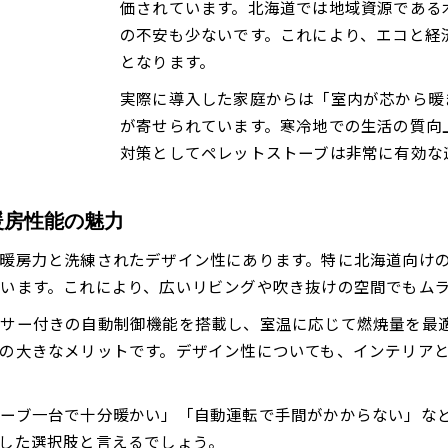
自動供給機能付きペレットストーブの便利さを紹介
価されています。北海道では地域資源である
の不安も少ないです。これにより、エコと経
ペレットストーブ導入後のランニングコストを解説
となります。
北海道の冬に最適な構造や自動供給機能を解説
ペレットストーブの構造が北海道の冬を支える理由
実際に導入した家庭からは「室内が芯から暖
が寄せられています。寒冷地での生活の質向
高級モデルの自動供給機能でラクに暖かさを得る
対策としてペレットストーブは非常に有効な
ペレットストーブの煙突なしタイプの活用シーン
電源不要タイプのペレットストーブの特徴を紹介
暖房性能の魅力
ペレットストーブと薪ストーブの構造比較を解説
煙突なしや電源不要タイプの実力とは
暖房力と洗練されたデザイン性にあります。特に北海道向け
ペレットストーブの煙突なしタイプが選ばれる理由
います。これにより、広いリビングや吹き抜けの空間でもム
電源不要ペレットストーブのメリットと注意点
サー付きの自動制御機能を搭載し、室温に応じて燃焼量を最
北海道の冬でも活躍するペレットストーブ最新モデル
の大きなメリットです。デザイン性についても、インテリア
自動供給対応の高級ペレットストーブの実力を検証
ペレットストーブ設置時のコストと利便性を比較
ーブ一台で十分暖かい」「自動運転で手間がかからない」な
維持費と導入費の現実を詳しく紹介
した選択肢と言えるでしょう。