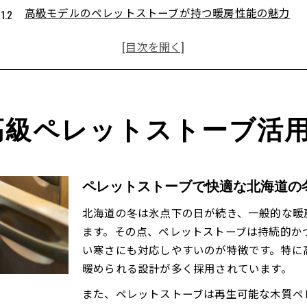
高級モデルのペレットストーブが持つ暖房性能の魅力
ペレットストーブの価格とコストパフォーマンスを比較
ペレットストーブ選びで注目したい自動供給機能の実力
北海道の厳冬に強いペレットストーブの構造を解説
高級モデル選びで押さえたい耐久性の要点
ペレットストーブの耐久性が高級モデルで際立つ理由
高級ペレットストーブ活
北海道で求められるペレットストーブの長寿命設計とは
高級ペレットストーブの耐用年数とメンテナンス性
ペレットストーブ選びで失敗しない耐久性チェックポイ
ペレットストーブで快適な北海道の
ペレットストーブの部品交換や修理対応の安心感
北海道の冬は氷点下の日が続き、一般的な暖
ペレットストーブを導入する魅力と安心ポイント
ます。その点、ペレットストーブは持続的か
ペレットストーブ導入で得られる快適な暖かさの違い
い寒さにも対応しやすいのが特徴です。特に
高級ペレットストーブの安心ポイントと安全性能
暖められる設計が多く採用されています。
ペレットストーブの構造がもたらす経済的メリット
また、ペレットストーブは再生可能な木質ペ