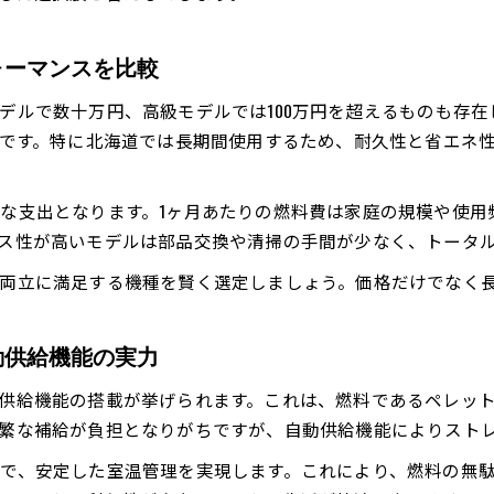
ペレットストーブの価格相場と高級モデルの費用感
ペレットストーブの導入費用と月々の維持費を解説
ォーマンスを比較
北海道で選ぶ場合のペレットストーブ費用の内訳
デルで数十万円、高級モデルでは100万円を超えるものも存在
高級ペレットストーブの維持コストと節約ポイント
力です。特に北海道では長期間使用するため、耐久性と省エネ
ペレットストーブ導入時に考慮すべきコスト要素
な支出となります。1ヶ月あたりの燃料費は家庭の規模や使用
ス性が高いモデルは部品交換や清掃の手間が少なく、トータ
両立に満足する機種を賢く選定しましょう。価格だけでなく
お問い合わせはこちら
お問い合わせはこちら
動供給機能の実力
供給機能の搭載が挙げられます。これは、燃料であるペレッ
繁な補給が負担となりがちですが、自動供給機能によりスト
で、安定した室温管理を実現します。これにより、燃料の無