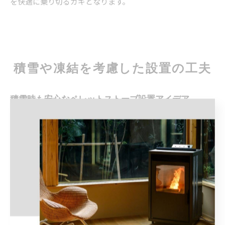
を快適に乗り切るカギとなります。
積雪や凍結を考慮した設置の工夫
積雪時も安心なペレットストーブ設置アイデア
北海道の冬は積雪量が多く、ペレットストーブの設置には雪
への備えが欠かせません。まずストーブ本体や燃料保管場所
は、屋根の雪下ろしや除雪作業の邪魔にならない位置を選ぶ
ことが重要です。さらに、煙突や排気口は雪に埋もれないよ
う十分な高さを確保し、積雪時でも排気が妨げられない設計
が求められます。
実際に多くのユーザーが、屋外に専用のペレット保管庫を設
けたり、断熱性の高い小屋を併設して燃料の湿気対策を行っ