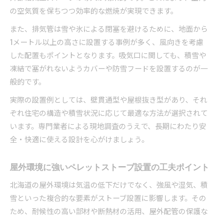
の空気質を保ちつつ効率的な燃焼が実現できます。
また、排気管は雪や氷による閉塞を避けるために、地面から
1メートル以上の高さに設置する事例が多く、風向きを考慮
した配置もポイントとなります。吸気口に関しても、積雪や
凍結で塞がれないようカバーや防雪フードを設置するのが一
般的です。
実際の設置例としては、壁貫通型や屋根抜き型があり、それ
ぞれ住宅の構造や積雪状況に応じて最適な方法が選択されて
います。専門業者による現地調査のうえで、長期にわたり安
全・快適に使える設計を心がけましょう。
屋外環境に強いペレットストーブ設置の工夫ポイント
北海道の屋外環境は気温の低下だけでなく、強風や湿気、積
雪といった複合的な要素がストーブ設置に影響します。その
ため、耐候性の高い部材や断熱材の活用、屋外配管の保護な