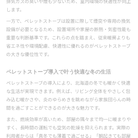
排気ガスの臭いや煙も少ないため、室内環境の快適性が向上
します。
一方で、ペレットストーブは設置に際して煙突や専用の換気
設備が必要となるため、設置場所や家屋の断熱・気密性能も
重要な判断基準です。これらの点を踏まえ、従来暖房よりも
省エネ性や環境配慮、快適性に優れるのがペレットストーブ
の大きな優位性です。
ペレットストーブ導入で叶う快適な冬の生活
ペレットストーブの導入により、北海道の冬でも暖かく快適
な生活が実現できます。例えば、リビング全体をやさしく包
み込む暖かさや、炎のゆらめきを眺めながら家族団らんの時
間を過ごすことができるのが大きな魅力です。
また、燃焼効率が高いため、部屋の隅々まで均一に暖まりや
すく、長時間の運転でも空気の乾燥を抑えられます。実際の
利用者からは「真冬でも薄着で過ごせる」「朝起きても部屋