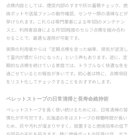
点検内容としては、煙突内部のすすや灰の蓄積チェック、燃
焼ポットや送風ファンの動作確認、センサー類の清掃などが
挙げられます。これらは専門業者による年1回のメンテナン
スと、利用者自身による月1回程度のセルフ点検を組み合わ
せることで、最適な運用が可能です。
実際の利用者からは「定期点検を怠った結果、排気が逆流し
て室内が煙だらけになった」という声もあります。逆に、定
期的な点検を続けている家庭では、トラブルなく快適な冬を
過ごせているとの報告が多いです。初心者は特に、点検項目
をリスト化してチェックすることをおすすめします。
ペレットストーブの日常清掃と長寿命維持術
ペレットストーブを長く使い続けるためには、日常清掃の習
慣化が不可欠です。北海道の冬はストーブの稼働時間が長い
ため、灰や汚れが溜まりやすく、放置すると燃焼効率の低下
や部品の劣化を招きます。特に燃焼ポットや灰受け皿、ガラ