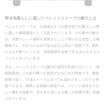
屋外環境に強いペレットストーブ設置の工夫ポ
イント
快適なリビング作りに役立つ暖房対策
寒冷地暮らしに適したペレットストーブの魅力とは
ペレットストーブで実現する温もりあるリビン
ペレットストーブは、北海道のような寒冷地での暮らしに特
グ
に適した暖房器具として注目されています。その最大の魅力
リビング設置時のペレットストーブ配置ポイン
は、木質ペレット燃料を使用することで得られる安定した暖
ト
房能力と、やわらかな炎が生み出す心地よい空間です。燃料
空気循環を意識したペレットストーブ活用法
となる木質ペレットは、地域資源を活用できる点も大きなメ
リットとなっています。
家族団らんを支えるペレットストーブの暖房力
ペレットストーブで叶える快適な室温管理術
また、ペレットストーブは室内の空気を乾燥させにくく、長
メンテナンス性と安全性のポイント解説
時間使用しても肌や喉への負担が少ないのが特徴です。燃焼
効率が高く、灯油ストーブと比べても温かさをしっかりと実
ペレットストーブの簡単メンテナンス方法
感できます。実際に北海道の家庭では、リビング全体をやさ
安全に使うためのペレットストーブ管理ポイン
しく暖める効果や、炎の見た目による癒しの効果が高く評価
ト
されています。
定期点検が重要なペレットストーブの運用法