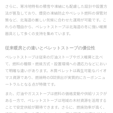
さらに、寒冷地特有の積雪や凍結にも配慮した設計や設置方
法が普及しており、煙突の凍結防止やペレット燃料の保管対
策など、北海道の厳しい気候に合わせた運用が可能です。こ
れらの理由から、ペレットストーブは北海道の冬に強い暖房
器具として多くの支持を集めています。
従来暖房との違いとペレットストーブの優位性
ペレットストーブは従来の灯油ストーブやガス暖房と比べ
て、燃料の種類・燃焼方式・設置環境への適応力などにおい
て明確な違いがあります。木質ペレットは再生可能なバイオ
マス資源であり、燃焼時のCO2排出が実質的にカーボンニュ
ートラルとなる点が特徴です。
また、灯油やガスストーブは燃料の価格変動や供給リスクが
ある一方で、ペレットストーブは地域の木材資源を活用する
ことで安定供給が期待できます。さらに、燃焼効率が高く、