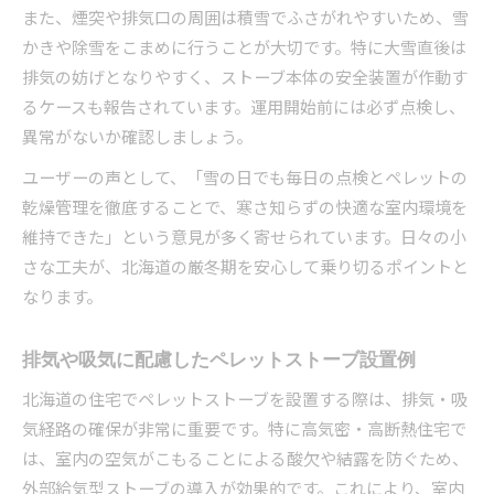
また、煙突や排気口の周囲は積雪でふさがれやすいため、雪
かきや除雪をこまめに行うことが大切です。特に大雪直後は
排気の妨げとなりやすく、ストーブ本体の安全装置が作動す
るケースも報告されています。運用開始前には必ず点検し、
異常がないか確認しましょう。
ユーザーの声として、「雪の日でも毎日の点検とペレットの
乾燥管理を徹底することで、寒さ知らずの快適な室内環境を
維持できた」という意見が多く寄せられています。日々の小
さな工夫が、北海道の厳冬期を安心して乗り切るポイントと
なります。
排気や吸気に配慮したペレットストーブ設置例
北海道の住宅でペレットストーブを設置する際は、排気・吸
気経路の確保が非常に重要です。特に高気密・高断熱住宅で
は、室内の空気がこもることによる酸欠や結露を防ぐため、
外部給気型ストーブの導入が効果的です。これにより、室内