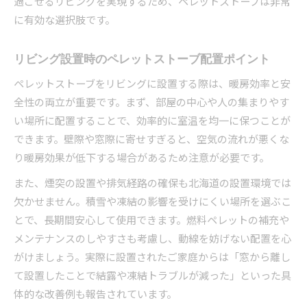
過ごせるリビングを実現するため、ペレットストーブは非常
に有効な選択肢です。
リビング設置時のペレットストーブ配置ポイント
ペレットストーブをリビングに設置する際は、暖房効率と安
全性の両立が重要です。まず、部屋の中心や人の集まりやす
い場所に配置することで、効率的に室温を均一に保つことが
できます。壁際や窓際に寄せすぎると、空気の流れが悪くな
り暖房効果が低下する場合があるため注意が必要です。
また、煙突の設置や排気経路の確保も北海道の設置環境では
欠かせません。積雪や凍結の影響を受けにくい場所を選ぶこ
とで、長期間安心して使用できます。燃料ペレットの補充や
メンテナンスのしやすさも考慮し、動線を妨げない配置を心
がけましょう。実際に設置されたご家庭からは「窓から離し
て設置したことで結露や凍結トラブルが減った」といった具
体的な改善例も報告されています。