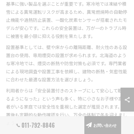
基準に強い製品を選ぶことが重要です。寒冷地では凍結や積
雪による異常運転リスクが高まるため、異常燃焼時の自動停
止機能や過熱防止装置、一酸化炭素センサーが搭載されたモ
デルが安心です。これらの安全装置は、万が一のトラブル時
に被害を最小限に抑える役割を果たします。
設置基準としては、壁や床からの離隔距離、耐火性のある設
置台の使用、専用煙突の設置が求められます。北海道のよう
な寒冷地では、煙突の断熱や防雪対策も必須です。専門業者
による現地調査や設置工事を依頼し、建物の断熱・気密性能
に合わせた最適な設置方法を選びましょう。
利用者からは「安全装置付きのストーブにして安心して眠れ
るようになった」という声も多く、特に小さなお子様や高齢
者がいる家庭では安全性を重視した選定が推奨されます。設
置後も定期的な動作確認を行い、万全の体制で冬を迎えまし
ょう。
011-792-8846
お問い合わせ