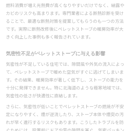
燃料消費が増え光熱費が高くなりやすいだけでなく、結露や
カビのリスクも高まります。専門業者による断熱診断を受け
ることで、最適な断熱対策を提案してもらうのも一つの方法
です。実際に断熱改修後にペレットストーブの暖房効率が大
きく向上した事例も多く報告されています。
気密性不足がペレットストーブに与える影響
気密性が不足している住宅では、隙間風や外気の流入によっ
て、ペレットストーブで暖めた空気がすぐに逃げてしまいま
す。その結果、暖房効率が著しく低下し、ストーブの能力を
十分に発揮できません。特に北海道のような極寒地域では、
気密性の低さが快適性に直結します。
さらに、気密性が低いことでペレットストーブの燃焼が不安
定になりやすく、煙が逆流したり、ストーブ本体や煙突の汚
れが早く進行するリスクもあります。こうしたトラブルを防
ぐためには、設置前にドアや窓の隙間を塞ぐ、気密パッキン