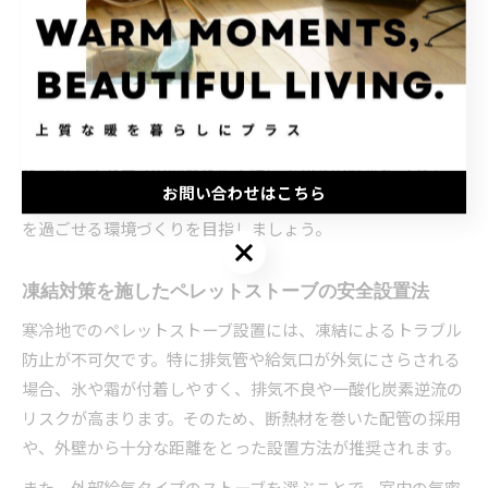
ています。設置場所の選定時には、積雪の方向や風向きも考
慮し、凍結や雪の吹き溜まりを避ける工夫が必要です。こう
した配慮によって、厳しい冬でも安定した暖房効果を長期間
維持できます。
特に新築やリフォーム時には、床下や壁面の断熱・気密性能
を高めてストーブの効率を最大限に生かすのもポイントで
お問い合わせはこちら
す。積雪地ならではの設置事例を参考に、家族が安心して冬
を過ごせる環境づくりを目指しましょう。
お問い合わせはこちら
凍結対策を施したペレットストーブの安全設置法
寒冷地でのペレットストーブ設置には、凍結によるトラブル
防止が不可欠です。特に排気管や給気口が外気にさらされる
場合、氷や霜が付着しやすく、排気不良や一酸化炭素逆流の
リスクが高まります。そのため、断熱材を巻いた配管の採用
や、外壁から十分な距離をとった設置方法が推奨されます。
また、外部給気タイプのストーブを選ぶことで、室内の気密