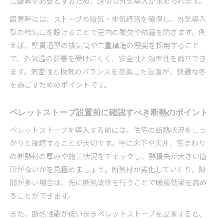
に酸素を必要とするため、適切な外気導入が求められます。
設置時には、ストーブの給気・排気経路を確保し、外気導入
型の給気口を設けることで室内の酸欠や結露を防ぎます。例
えば、壁貫通型の排気筒や二重構造の煙突を採用すること
で、外気温の影響を受けにくく、安全性と効率性を両立でき
ます。気密性と換気のバランスを意識した設置が、快適な冬
を過ごすためのポイントです。
ペレットストーブ設置前に確認すべき断熱のポイント
ペレットストーブを導入する前には、住宅の断熱状況をしっ
かりと確認することが大切です。特に床下や天井、窓まわり
の断熱材の厚みや施工状況をチェックし、熱損失が大きい箇
所がないかを見極めましょう。断熱材が劣化していたり、隙
間が多い場合は、先に断熱改修を行うことで暖房効果を高め
ることができます。
また、断熱性能が低いままペレットストーブを設置すると、