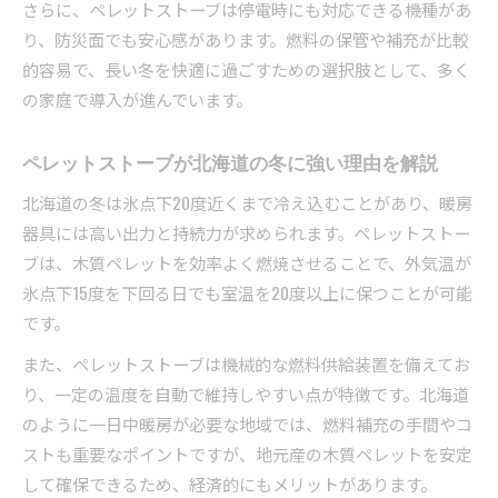
さらに、ペレットストーブは停電時にも対応できる機種があ
ペレットストーブの日常清掃と長寿命維持術
り、防災面でも安心感があります。燃料の保管や補充が比較
安全装置や設置基準に強いペレットストーブ選
的容易で、長い冬を快適に過ごすための選択肢として、多く
び
の家庭で導入が進んでいます。
冬を快適に過ごすための実践アドバイス
ペレットストーブで冬を乗り切る生活術
ペレットストーブが北海道の冬に強い理由を解説
暮らしを快適に変えるペレットストーブの使い
北海道の冬は氷点下20度近くまで冷え込むことがあり、暖房
方
器具には高い出力と持続力が求められます。ペレットストー
冬場の省エネを叶えるペレットストーブ活用法
ブは、木質ペレットを効率よく燃焼させることで、外気温が
暖房効率を高めるペレットストーブ運転の工夫
氷点下15度を下回る日でも室温を20度以上に保つことが可能
家族みんなが安心できるペレットストーブのコ
です。
ツ
また、ペレットストーブは機械的な燃料供給装置を備えてお
り、一定の温度を自動で維持しやすい点が特徴です。北海道
のように一日中暖房が必要な地域では、燃料補充の手間やコ
ストも重要なポイントですが、地元産の木質ペレットを安定
して確保できるため、経済的にもメリットがあります。