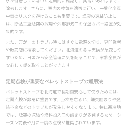
氷が付着していないか定期的に確認し、異常があればすぐに
除去します。さらに、室内の換気を適切に行い、一酸化炭素
中毒のリスクを避けることも重要です。煙突の凍結防止に
は、断熱二重煙突の採用や外部排気口の保温カバー設置が効
果的です。
また、万が一のトラブル時にはすぐに電源を切り、専門業者
や販売店に相談してください。北海道の冬は天候が急変しや
すいため、日頃から安全管理に気を配ることで、家族全員が
安心して暖を取ることができます。
定期点検が重要なペレットストーブの運用法
ペレットストーブを北海道で長期間安心して使うためには、
定期点検が非常に重要です。点検を怠ると、煙突詰まりや燃
焼不良などのトラブルが発生しやすくなります。特に寒冷地
では、煙突の凍結や燃料投入口の詰まりが多発するため、シ
ーズン前後や月に一度の点検が推奨されています。