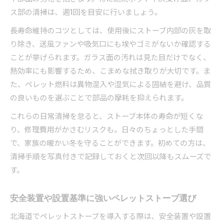
ス部の清掃は、週1回を目安に行いましょう。
長寿命維持のコツとしては、使用後にストーブ内部の灰を取
り除き、送風ファンや吸気口にも埃やゴミがないか確認する
ことが挙げられます。ガラス面の汚れは見た目だけでなく、
熱効率にも影響するため、こまめな拭き取りが大切です。ま
た、ペレット燃料は異物混入や湿気による固結を避け、品質
の良いものを選ぶことで部品の摩耗を抑えられます。
これらの日常清掃を怠ると、ストーブ本体の寿命が短くな
り、修理費用がかさむリスクも。日々のちょっとした手間
で、家族の暖かい冬を守ることができます。初めての方は、
清掃手順を写真付きで記録しておくと次回以降もスムーズで
す。
安全装置や設置基準に強いペレットストーブ選び
北海道でペレットストーブを導入する際は、安全装置や設置