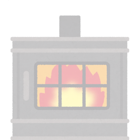
上
気密性を考慮したペレットストーブの最適な設
置法
ペレットストーブ設置前に確認すべき断熱のポ
イント
気密性不足がペレットストーブに与える影響
断熱・気密性能で変わるペレットストーブの暖
房力
積雪や凍結を考慮した設置の工夫
積雪時も安心なペレットストーブ設置アイデア
凍結対策を施したペレットストーブの安全設置
法
雪への備えが重要なペレットストーブ運用のコ
ツ
排気や吸気に配慮したペレットストーブ設置例