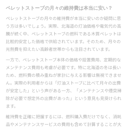
ペレットストーブの月々の維持費は本当に安い？
ペレットストーブの月々の維持費が本当に安いのか疑問に思
う方は多いでしょう。実際、北海道の灯油価格や電気代の高
騰が続く中、ペレットストーブの燃料である木質ペレットは
比較的安定した価格で供給されています。そのため、月々の
光熱費を抑えたい高齢者世帯からも注目されています。
一方で、ペレットストーブ本体の価格や設置費用、定期的な
メンテナンス費用も考慮が必要です。特に北海道の冬は長い
ため、燃料費の積み重ねが家計に与える影響は無視できませ
ん。実際の利用者からは「灯油ストーブに比べて月々の出費
が安定した」という声がある一方、「メンテナンスや煙突掃
除が必要で想定外の出費があった」という意見も見受けられ
ます。
維持費を正確に把握するには、燃料購入費だけでなく、消耗
品やメンテナンスサービスの費用も含めて計算することが大