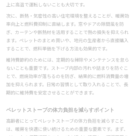
上に高温で運転しないことも大切です。
次に、断熱・気密性の高い住宅環境を整えることが、暖房効
率向上と燃料費抑制に直結します。窓やドアの隙間風を防
ぎ、カーテンや断熱材を活用することで熱の損失を抑えられ
ます。ペレットのまとめ買いや、地元の生産者から直接購入
することで、燃料単価を下げる方法も効果的です。
維持費節約のためには、定期的な掃除やメンテナンスを怠ら
ないことも重要です。ストーブ内部の汚れや詰まりを防ぐこ
とで、燃焼効率が落ちるのを防ぎ、結果的に燃料消費量の増
加を抑えられます。日常の習慣として取り入れることで、長
期的に維持費を安定させることができます。
ペレットストーブの体力負担を減らすポイント
高齢者にとってペレットストーブの体力負担を減らすこと
は、暖房を快適に使い続けるための重要な要素です。まず、