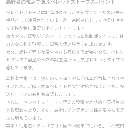
高齢者の視点で選ぶペレットストーブのポイント
ペレットストーブは北海道の厳しい冬を乗り切るための暖房
機器として注目されていますが、高齢者にとっては操作性や
安全性が特に重要なポイントとなります。
点火や火力調整がボタン一つでできる自動制御タイプは、体
力的な負担を軽減し、日常の使い勝手を向上させます。
また、燃料補充の頻度や重さも考慮する必要があり、ペレッ
トタンクの容量や本体の設置場所が工夫されているタイプが
適しています。
高齢者世帯では、燃料の持ち運びや補充作業が負担となりや
すいため、近隣で木質ペレットが安定供給されているか、配
送サービスの有無も確認しましょう。
さらに、ペレットストーブは煙突の設置や定期的な灰掃除な
ど管理面もありますが、最近はメンテナンス性を高めたモデ
ルも増えています。
実際の利用者からは「毎日の操作が簡単で助かる」「補充口