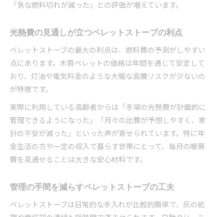
「急な燃料切れが減った」との評価が増えています。
光熱費の見通しが立つペレットストーブの利点
ペレットストーブの最大の利点は、燃料費の予測がしやすい
点にあります。木質ペレットの価格は年間を通じて安定して
おり、灯油や電気料金のような大幅な高騰リスクが少ないの
が特徴です。
実際に利用している高齢者からは「冬場の光熱費が計画的に
管理できるようになった」「月々の出費が予想しやすく、家
計の不安が減った」といった声が寄せられています。特に年
金生活の方や一定の収入で暮らす世帯にとって、毎月の暖房
費を見通せることは大きな安心材料です。
管理の手間を減らすペレットストーブの工夫
ペレットストーブは日常的な手入れが比較的簡単で、灰の処
理や燃焼部の清掃も短時間で済ませられます。自動クリーニ