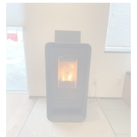
北海道の光熱費削減とペレットストーブの効果
体力的負担を減らすペレットストーブの魅力
ペレットストーブ導入後の暖房費の現実を知る
日々の手入れが楽なペレットストーブの選び方
ペレットストーブ導入で冬の暮らしがどう変わるか
ペレットストーブで冬の快適さはどれだけ変わ
る？
高齢者の生活が楽になるペレットストーブの理
由
ペレットストーブと他暖房の暮らしの違いを比
較
光熱費の見通しが立つペレットストーブの利点
管理の手間を減らすペレットストーブの工夫
高齢者におすすめする暖房選びの新常識
高齢者の視点で選ぶペレットストーブのポイン