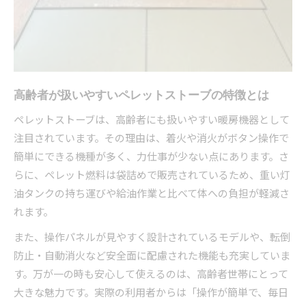
ト
北海道の冬を乗り切る暖房機器選びの基準とは
ペレットストーブの安全性と使いやすさを解説
家計にやさしい暖房選びとペレットストーブの
高齢者が扱いやすいペレットストーブの特徴とは
関係
ペレットストーブの維持負担を減らす工夫事例
ペレットストーブは、高齢者にも扱いやすい暖房機器として
注目されています。その理由は、着火や消火がボタン操作で
ペレットストーブの維持費と体力負担を検証する
簡単にできる機種が多く、力仕事が少ない点にあります。さ
ペレットストーブの月々の維持費は本当に安
らに、ペレット燃料は袋詰めで販売されているため、重い灯
い？
油タンクの持ち運びや給油作業と比べて体への負担が軽減さ
高齢者が感じるペレットストーブの管理負担と
れます。
は
また、操作パネルが見やすく設計されているモデルや、転倒
ペレットストーブの燃料費と光熱費の現実を解
防止・自動消火など安全面に配慮された機能も充実していま
説
す。万が一の時も安心して使えるのは、高齢者世帯にとって
維持費を抑えるペレットストーブの使い方の工
大きな魅力です。実際の利用者からは「操作が簡単で、毎日
夫