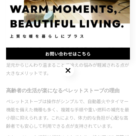
わらかな暖かさが広がるのが特徴です。灯油ストーブやガス
暖房と比較して、燃焼時のにおいや騒音が抑えられている点
も多くの高齢者から評価されています。
冬季の長期間にわたり安定した暖房を求めるご家庭では、ペ
レットストーブの導入によって「部屋のどこにいても寒さを
感じにくくなった」「毎日を快適に過ごせるようになった」
お問い合わせはこちら
という声が多数寄せられています。特に高齢者にとっては、
足元からじんわり温まることで冷えの悩みが軽減される点が
お問い合わせはこちら
大きなメリットです。
高齢者の生活が楽になるペレットストーブの理由
ペレットストーブは操作がシンプルで、自動着火やタイマー
機能を備えた機種も多く、複雑な手順や重い燃料の補充を最
小限に抑えられます。これにより、体力的な負担が心配な高
齢者でも安心して利用できる点が支持されています。