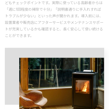
どもチェックポイントです。実際に使っている高齢者からは
「週に1回程度の掃除で十分」「説明書通りに手入れすれば
トラブルが少ない」といった声が聞かれます。導入前には、
設置業者や販売店にアフターサービスやメンテナンスサポー
トが充実しているかも確認すると、長く安心して使い続ける
ことができます。
ペレットストーブ導入で冬の暮ら
しがどう変わるか
ペレットストーブで冬の快適さはどれだけ変わる？
ペレットストーブは、北海道の厳しい冬でも室内を均一に暖
める力があります。温風による乾燥や温度ムラが少なく、や