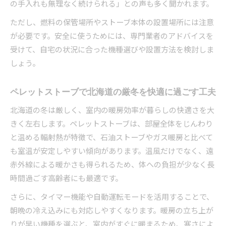
の手入れも無理なく続けられる」との声も多く聞かれます。
ペレットストーブの体力負担を減らすポイント
ただし、燃料の保管場所やストーブ本体の設置場所には注意
オール電化と比較したペレットストーブの費用面
が必要です。安全に使うためには、専門業者のアドバイスを
オール電化とペレットストーブの費用差を比較
受けて、自宅の状況に合った機種選びや設置方法を検討しま
冬の電気代とペレットストーブ光熱費の違い
しょう。
ペレットストーブ導入で家計に与える影響は？
高齢者が納得できる暖房費用の比較ポイント
ペレットストーブで北海道の厳冬を快適に過ごす工夫
ペレットストーブとオール電化の維持費を分析
北海道の冬は厳しく、室内の暖房効率が暮らしの快適さを大
きく左右します。ペレットストーブは、部屋全体をじんわり
と温める輻射熱が特徴で、石油ストーブやガス暖房と比べて
も室温が安定しやすい傾向があります。温風だけでなく、遠
赤外線による暖かさも得られるため、体への負担が少なく長
時間過ごす高齢者にも最適です。
さらに、タイマー機能や自動運転モードを活用することで、
朝晩の冷え込みにも対応しやすくなります。暖房の立ち上が
りが早い機種を選ぶと、室内がすぐに暖まるため、寒さによ