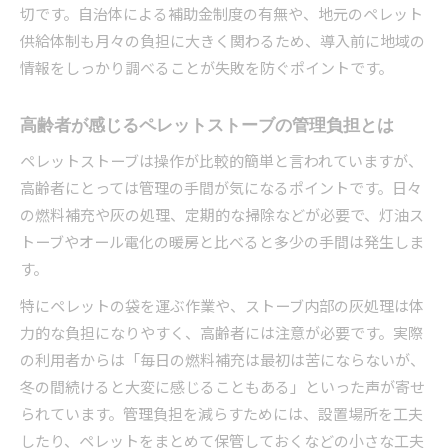
切です。自治体による補助金制度の有無や、地元のペレット
供給体制も月々の負担に大きく関わるため、導入前に地域の
情報をしっかり調べることが失敗を防ぐポイントです。
高齢者が感じるペレットストーブの管理負担とは
ペレットストーブは操作が比較的簡単と言われていますが、
高齢者にとっては管理の手間が気になるポイントです。日々
の燃料補充や灰の処理、定期的な掃除などが必要で、灯油ス
トーブやオール電化の暖房と比べると多少の手間は発生しま
す。
特にペレットの袋を運ぶ作業や、ストーブ内部の灰処理は体
力的な負担になりやすく、高齢者には注意が必要です。実際
の利用者からは「毎日の燃料補充は最初は苦にならないが、
冬の間続けると大変に感じることもある」といった声が寄せ
られています。管理負担を減らすためには、設置場所を工夫
したり、ペレットをまとめて保管しておくなどの小さな工夫