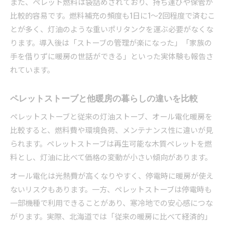
また、ペレット燃料は袋詰めされており、持ち運びや保管が
比較的容易です。燃料補充の頻度も1日に1～2回程度で済むこ
とが多く、灯油のような重いポリタンクを運ぶ必要がなくな
ります。導入後は「ストーブの管理が楽になった」「家族の
手を借りずに暖房の世話ができる」といった実体験も報告さ
れています。
ペレットストーブと他暖房の暮らしの違いを比較
ペレットストーブと従来の灯油ストーブ、オール電化暖房を
比較すると、燃料費や環境負荷、メンテナンス性に違いが見
られます。ペレットストーブは再生可能な木質ペレットを燃
料とし、灯油に比べて価格の変動が小さい傾向があります。
オール電化は光熱費が高くなりやすく、停電時に暖房が使え
ないリスクもあります。一方、ペレットストーブは停電時も
一部機種で利用できることがあり、寒冷地での安心感につな
がります。実際、北海道では「従来の暖房に比べて経済的」