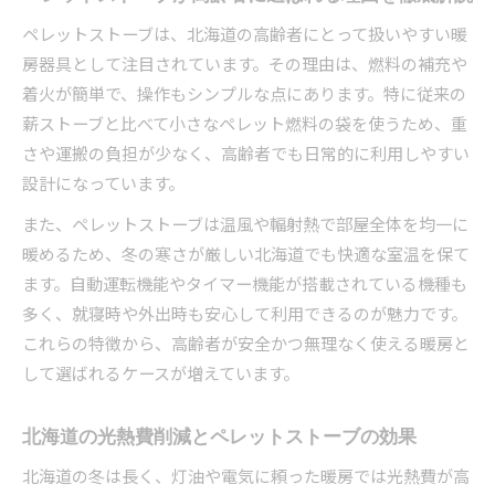
ペレットストーブは、北海道の高齢者にとって扱いやすい暖
房器具として注目されています。その理由は、燃料の補充や
着火が簡単で、操作もシンプルな点にあります。特に従来の
薪ストーブと比べて小さなペレット燃料の袋を使うため、重
さや運搬の負担が少なく、高齢者でも日常的に利用しやすい
設計になっています。
また、ペレットストーブは温風や輻射熱で部屋全体を均一に
暖めるため、冬の寒さが厳しい北海道でも快適な室温を保て
ます。自動運転機能やタイマー機能が搭載されている機種も
多く、就寝時や外出時も安心して利用できるのが魅力です。
これらの特徴から、高齢者が安全かつ無理なく使える暖房と
して選ばれるケースが増えています。
北海道の光熱費削減とペレットストーブの効果
北海道の冬は長く、灯油や電気に頼った暖房では光熱費が高