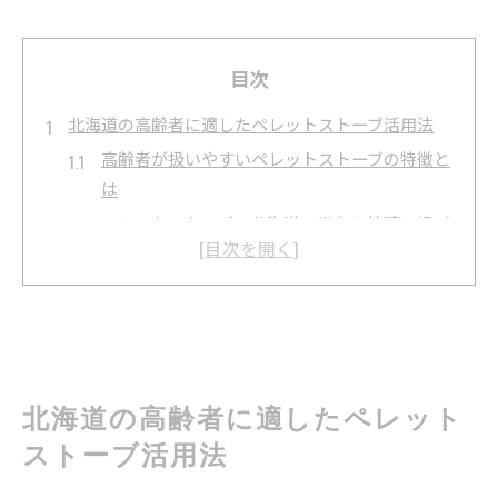
目次
北海道の高齢者に適したペレットストーブ活用法
高齢者が扱いやすいペレットストーブの特徴と
は
ペレットストーブで北海道の厳冬を快適に過ご
す工夫
冬の光熱費を抑えるペレットストーブ利用術
高齢者が安心できるペレットストーブ管理のポ
イント
北海道の生活に合うペレットストーブ活用事例
北海道の高齢者に適したペレット
暖房負担を抑えるペレットストーブの実力とは
ストーブ活用法
ペレットストーブが高齢者に選ばれる理由を徹
底解説