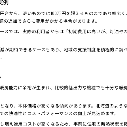
実例
ペレットストーブ選びで失敗しないために
万円台から、高いものでは100万円を超えるものまであり幅広
後悔する理由とその対策を事前に知る
設備の追加でさらに費用がかかる場合があります。
設置後のメンテナンスとサポート体制
ースでは、実際の利用者からは「初期費用は高いが、灯油や
ペレットストーブ 価格だけで決めない注意点
利用者の口コミから学ぶ最適な選択基準
減が期待できるケースもあり、地域の支援制度を積極的に調
。
る
お問い合わせはこちら
お問い合わせはこちら
暖房能力に余裕が生まれ、比較的低出力な機種でも十分な暖
となり、本体価格が高くなる傾向があります。北海道のよう
での快適性とコストパフォーマンスの向上が見込めます。
量も増え運用コストが高くなるため、事前に住宅の断熱状況を