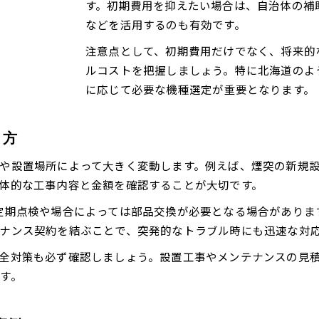
ペレットストーブと他暖房機器の使い分け
す。初期費用を抑えたい場合は、自治体の補
などを活用するのも有効です。
賢い補助制度利用で負担を軽減する方法
木質ペレット利用で暖房コストを安定させる秘訣
注意点として、初期費用だけでなく、将来的
ペレットストーブで燃料費の見通しを立てる
ルコストを把握しましょう。特に北海道のよ
に応じて必要な機種選定が重要となります。
木質 ペレットの価格変動と安定供給の強み
月々のランニングコストを抑える工夫
燃料保管・購入時の注意点を解説
り方
北海道 木質 ペレットの地産地消メリット
や設置場所によって大きく変動します。例えば、煙突の新規
初期投資を下げる北海道の補助制度活用術
体的な工事内容と金額を確認することが大切です。
ペレットストーブ補助金の申請手順と注意点
定期点検や場合によっては部品交換が必要となる場合がありま
北海道の自治体補助制度を徹底比較
ナンス契約を結ぶことで、突発的なトラブル時にも迅速な対
木質 ペレット利用条件で受けられる支援
全対策も必ず確認しましょう。設置工事やメンテナンスの見
ペレットストーブ導入費用を補助で最小化
す。
北海道 木質 ペレット 推進協議会の支援内容
後悔しないためのペレットストーブ導入ポイント