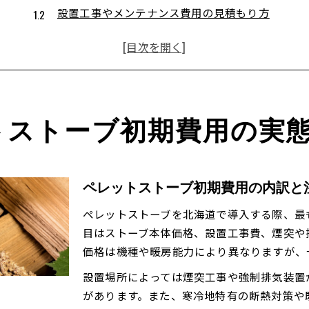
設置工事やメンテナンス費用の見積もり方
ペレットストーブ 価格相場と費用感の実例
断熱性能で変わる初期費用の違いを知る
北海道 木質 ペレット利用の費用安定性
気温10度を下回る頃ペレットストーブが活躍
外気温10度がペレットストーブ利用開始の目安
トストーブ初期費用の実
寒さを感じ始めた時期の最適な運用ポイント
秋口から春先までの使用期間を見極める方法
ペレットストーブの点火タイミングと快適性
ペレットストーブ初期費用の内訳と
木質 ペレット 北海道の供給安定と使い方
ペレットストーブを北海道で導入する際、最
北海道で賢く始めるペレットストーブ活用法
目はストーブ本体価格、設置工事費、煙突や
ペレットストーブ導入時の準備と選び方
価格は機種や暖房能力により異なりますが、
北海道 木質 ペレットの地域循環を活かすコツ
設置場所によっては煙突工事や強制排気装置
燃料保管スペースと安全管理のポイント
があります。また、寒冷地特有の断熱対策や