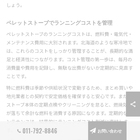
しょう。
ペレットストーブでランニングコストを管理
ペレットストーブのランニングコストは、燃料費・電気代・
メンテナンス費用に大別されます。北海道のような寒冷地で
は、これらのコストをしっかり管理することが、長期的な満
足と経済性につながります。コスト管理の第一歩は、毎月の
消費量や費用を記録し、無駄な出費がないか定期的に見直す
ことです。
特に燃料費は季節や供給状況で変動するため、まとめ買いや
地元業者との契約で安定価格を確保すると安心です。また、
ストーブ本体の定期点検やクリーニングを怠ると、燃焼効率
が落ちて余計な燃料を消費する原因になります。定期的なメ
ンテナンスは、結果的にランニングコスト削減に直結しま
011-792-8846
す。
お問い合わせ