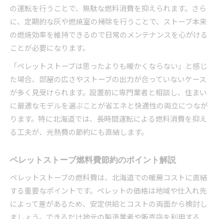
の運転を行うことで、無駄な燃料消費を抑えられます。さら
に、定期的な灰や燃焼室の掃除を行うことで、ストーブ本来
の燃焼効率を維持できるので日常のメンテナンスを心がける
ことが必要になります。
「ペレットストーブは思ったよりも暖かくならない」と感じ
た場合、部屋の広さやストーブの出力が合っていないケース
が多く見受けられます。設置前に専門業者と相談し、住まい
に最適なモデルを選ぶことが省エネと快適性の両立につなが
ります。特に北海道では、長時間運転による燃料消費を抑え
る工夫が、光熱費の節約にも直結します。
ペレットストーブ燃料費節約のポイント解説
ペレットストーブの燃料費は、北海道での暖房コストに直結
する重要なポイントです。ペレットの価格は地域や仕入れ先
によって差があるため、安定供給とコストの両面から検討し
ましょう。できるだけ地元の製造業者や販売店を利用する