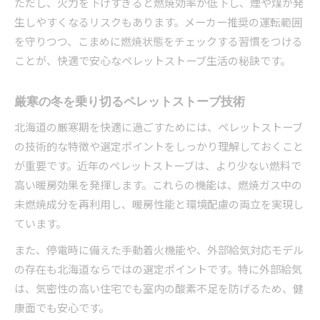
ただし、火力を下げすぎると燃焼効率が低下し、煙や煤が発
生しやすくなるリスクもあります。メーカー推奨の運転範囲
を守りつつ、こまめに燃焼状態をチェックする習慣をつける
ことが、快適で安心なペレットストーブ生活の秘訣です。
厳寒の冬を乗り切るペレットストーブ技術
北海道の厳寒期を快適に過ごすためには、ペレットストーブ
の技術的な特徴や選定ポイントをしっかり理解しておくこと
が重要です。近年のペレットストーブは、より少ない燃料で
高い暖房効果を発揮します。これらの機能は、燃焼ガス中の
未燃焼成分を再利用し、暖房性能と環境配慮の両立を実現し
ています。
また、停電時に備えた手動着火機能や、外部給気対応モデル
の存在も北海道ならではの選定ポイントです。特に外部給気
は、気密性の高い住宅でも室内の酸素不足を防げるため、健
康面でも安心です。