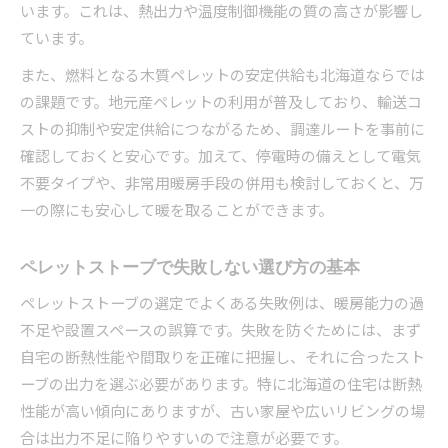
います。これは、熱出力や温度制御機能の質の高さが影響し
暖かさと省エネ両立のペレットストーブ運用術
ています。
ペレットストーブ燃料費節約のポイント解説
また、燃料となる木質ペレットの安定供給も北海道ならでは
光熱費を抑えるペレットストーブの使い方
の課題です。地元産ペレットの利用が普及しており、輸送コ
ペレットストーブでランニングコストを管理
ストの抑制や安定供給につながるため、調達ルートを事前に
導入後の後悔を減らすための事前準備ガイド
確認しておくと安心です。加えて、停電時の備えとして電気
ペレットストーブ導入前に確認すべき注意点
不要タイプや、非常用暖房手段の併用も検討しておくと、万
後悔しないためのペレットストーブ事前準備
一の際にも安心して暖を取ることができます。
ペレットストーブ設置後の手間と対策方法
ペレットストーブで失敗しない選び方の基本
燃料調達や保管も考慮したペレットストーブ準
備
ペレットストーブの選定でよくある失敗例は、暖房能力の過
ペレットストーブのメンテナンス予防策とは
不足や設置スペースの誤算です。失敗を防ぐためには、まず
自宅の断熱性能や間取りを正確に把握し、それに合ったスト
ーブの出力を選ぶ必要があります。特に北海道の住宅は断熱
性能が高い傾向にありますが、古い家屋や広いリビングの場
合は出力不足に陥りやすいので注意が必要です。