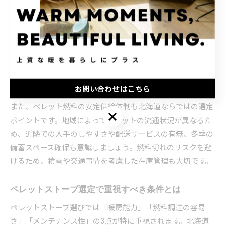
北海道でペレットストーブを選ぶ際は、厳寒期の暖房性能が
最重要です。北海道の冬は本州と比較して極端に冷え込み、
稼働時期も長期にわたるため、カタログ値だけでなく、実際
の暖房出力や部屋全体への熱の伝わりやすさを確認しましょ
う。特に広いリビングや吹き抜けがある住宅では、ストーブ
の暖房範囲や出力数値が適切か事前にチェックすることが欠
かせません。
お問い合わせはこちら
また、ペレット燃料の安定供給体制も北海道ならではの選定
お問い合わせはこちら
ポイントです。地域によってペレットの流通状況が異なるた
め、近隣での入手のしやすさや配送サービスの有無、冬季の
備蓄スペース確保も意識しましょう。燃料切れのリスクを避
けるため、積雪や交通事情を考慮した在庫管理も大切です。
ペレットストーブ選定で重視すべき条件とは
ペレットストーブ選びでは「暖房能力」「燃料調達の容易
さ」「メンテナンス性」の3点が特に重視されます。北海道