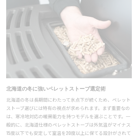
迷わない選定術厳寒地で後悔しない方法
北海道仕様ペレットストーブ選びの極意
ペレットストーブ選定で重視すべき条件とは
後悔しないペレットストーブ選定のコツ徹底解
説
ペレットストーブ購入前の重要チェック項目
実体験から学ぶペレットストーブ選定ポイント
暮らしに合うペレットストーブの選択ポイント解説
生活パターン別ペレットストーブ選び方
家族構成に応じたペレットストーブ選定基準
北海道の冬に強いペレットストーブ選定術
日常使いに適したペレットストーブの特徴
北海道の冬は長期間にわたって氷点下が続くため、ペレット
住環境と相性の良いペレットストーブ判断法
ストーブ選びには特有の視点が求められます。まず重要なの
快適な毎日を叶えるペレットストーブ活用例
は、寒冷地対応の暖房能力を持つモデルを選ぶことです。一
般的に、北海道仕様のペレットストーブは外気温がマイナス
運用コストと暖かさを両立する秘訣とは
15度以下でも安定して室温を20度以上に保てる設計がされて
ペレットストーブのコスト最適化の考え方