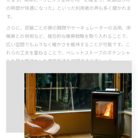
の時間が快適になった」といった利用者の声も多く聞かれま
す。
さらに、部屋ごとの扉の開閉やサーキュレーターの活用、床
暖房との併用など、複合的な暖房戦略を取り入れることで、
広い空間でもムラなく暖かさを維持することが可能です。こ
れらの工夫を重ねることで、ペレットストーブのポテンシャ
ルを最大限活かした暖房生活を実現できるでしょう。
迷わない選定術厳寒地で後悔しな
い方法
北海道仕様ペレットストーブ選びの極意