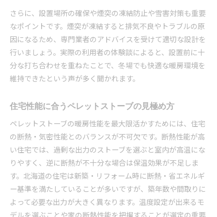
さらに、設置場所の確保や煙突の凍結防止や雪害対策も重要
なポイントです。煙突が凍結すると排気不良やトラブルの原
因になるため、専門業者のアドバイスを受けて適切な設計を
行いましょう。実際の利用者の体験談によると、設置前に十
分な打ち合わせを重ねたことで、冬場でも快適な暖房環境を
維持できたという声が多く聞かれます。
住宅性能に合うペレットストーブの見極め方
ペレットストーブの暖房性能を最大限活かすためには、住宅
の断熱・気密性能とのバランスが不可欠です。断熱性能が高
い住宅では、過剰な出力のストーブを選ぶと室内が高温にな
りやすく、逆に断熱が不十分な場合は保温効果が不足しま
す。北海道の住宅は新築・リフォーム時に断熱・省エネルギ
ー基準を満たしていることが多いですが、築年数や間取りに
よって必要な出力が大きく異なります。温度設定が出来るモ
デルを選ぶことや家の断熱性能を把握することが選定の重要