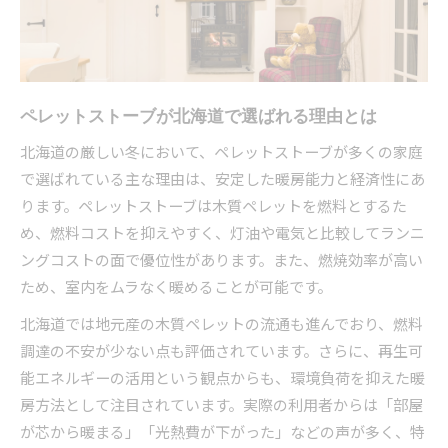
ペレットストーブ導入前に知るべき寒さ対策
寒さ対策に最適なペレットストーブの特徴
高断熱住宅とペレットストーブの相性の良さ
積雪環境に負けない燃焼効率の秘訣
ペレットストーブが北海道で選ばれる理由とは
ペレットストーブの静音性と快適性を追求
北海道の厳しい冬において、ペレットストーブが多くの家庭
寒冷地向けモデルの暖房能力に注目
で選ばれている主な理由は、安定した暖房能力と経済性にあ
ペレットストーブで光熱費を抑える工夫
ります。ペレットストーブは木質ペレットを燃料とするた
暖房選びで後悔しない積雪地域の知恵
め、燃料コストを抑えやすく、灯油や電気と比較してランニ
ペレットストーブ選びで失敗しないチェックポ
ングコストの面で優位性があります。また、燃焼効率が高い
イント
ため、室内をムラなく暖めることが可能です。
積雪地の実情に合う暖房システムの選択
北海道では地元産の木質ペレットの流通も進んでおり、燃料
暖房能力と住宅性能のミスマッチを防ぐ方法
調達の不安が少ない点も評価されています。さらに、再生可
導入前に確認したいメンテナンスの手間
能エネルギーの活用という観点からも、環境負荷を抑えた暖
ペレットストーブと他暖房の併用の利点
房方法として注目されています。実際の利用者からは「部屋
が芯から暖まる」「光熱費が下がった」などの声が多く、特
ペレットストーブ導入時の注意点と実践例