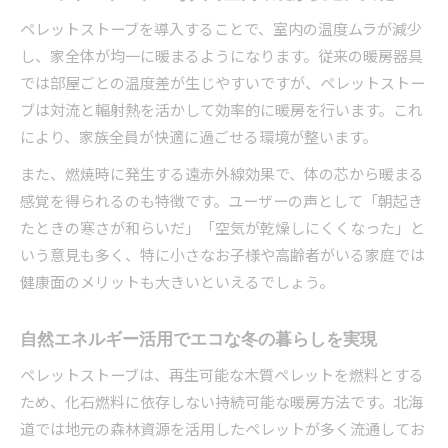
ペレットストーブを導入することで、室内の温度ムラが減少
し、家全体が均一に暖まるようになります。従来の暖房器具
では部屋ごとの温度差が生じやすいですが、ペレットストー
ブは対流と輻射熱を活かして効率的に暖房を行います。これ
により、家族全員が快適に過ごせる環境が整います。
また、燃焼時に発生する遠赤外線効果で、体の芯から暖まる
感覚を得られるのも特徴です。ユーザーの声として「朝起き
たときの寒さが和らいだ」「空気が乾燥しにくくなった」と
いう意見も多く、特に小さなお子様や高齢者がいる家庭では
健康面のメリットも大きいといえるでしょう。
自然エネルギー活用でエコな冬の暮らしを実現
ペレットストーブは、再生可能な木質ペレットを燃料とする
ため、化石燃料に依存しない持続可能な暖房方法です。北海
道では地元の森林資源を活用したペレットが多く流通してお