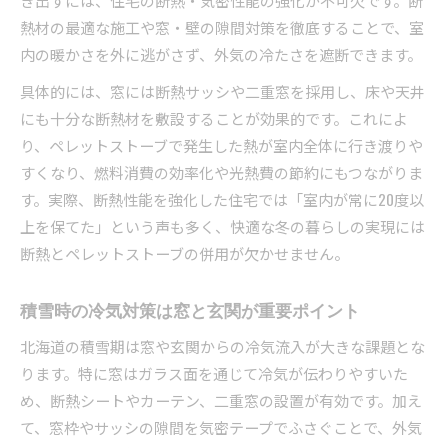
き出すには、住宅の断熱・気密性能の強化が不可欠です。断
熱材の最適な施工や窓・壁の隙間対策を徹底することで、室
内の暖かさを外に逃がさず、外気の冷たさを遮断できます。
具体的には、窓には断熱サッシや二重窓を採用し、床や天井
にも十分な断熱材を敷設することが効果的です。これによ
り、ペレットストーブで発生した熱が室内全体に行き渡りや
すくなり、燃料消費の効率化や光熱費の節約にもつながりま
す。実際、断熱性能を強化した住宅では「室内が常に20度以
上を保てた」という声も多く、快適な冬の暮らしの実現には
断熱とペレットストーブの併用が欠かせません。
積雪時の冷気対策は窓と玄関が重要ポイント
北海道の積雪期は窓や玄関からの冷気流入が大きな課題とな
ります。特に窓はガラス面を通じて冷気が伝わりやすいた
め、断熱シートやカーテン、二重窓の設置が有効です。加え
て、窓枠やサッシの隙間を気密テープでふさぐことで、外気