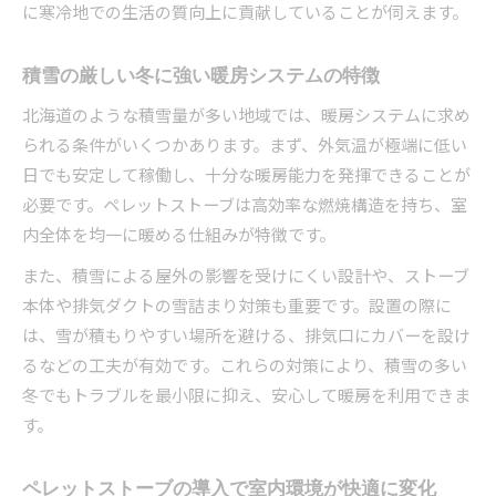
に寒冷地での生活の質向上に貢献していることが伺えます。
ペレットストーブ導入で注意すべきポイント
積雪を考慮した設置場所と排気経路の工夫
積雪の厳しい冬に強い暖房システムの特徴
メンテナンス負担を減らす実践的な方法
北海道のような積雪量が多い地域では、暖房システムに求め
燃料コストと保管スペースの確保術
られる条件がいくつかあります。まず、外気温が極端に低い
ペレットストーブ利用者の体験談から学ぶ
日でも安定して稼働し、十分な暖房能力を発揮できることが
断熱と積雪対策で快適な冬を実現する秘訣
必要です。ペレットストーブは高効率な燃焼構造を持ち、室
断熱強化とペレットストーブの組み合わせ効果
内全体を均一に暖める仕組みが特徴です。
積雪対策には屋根形状や雪止めも重要
また、積雪による屋外の影響を受けにくい設計や、ストーブ
気密性向上で暖房効率を最大限に活用
本体や排気ダクトの雪詰まり対策も重要です。設置の際に
ペレットストーブで冬の室内環境を改善
は、雪が積もりやすい場所を避ける、排気口にカバーを設け
冷気侵入を防ぐ玄関や窓の断熱工夫
るなどの工夫が有効です。これらの対策により、積雪の多い
冬でもトラブルを最小限に抑え、安心して暖房を利用できま
す。
ペレットストーブの導入で室内環境が快適に変化