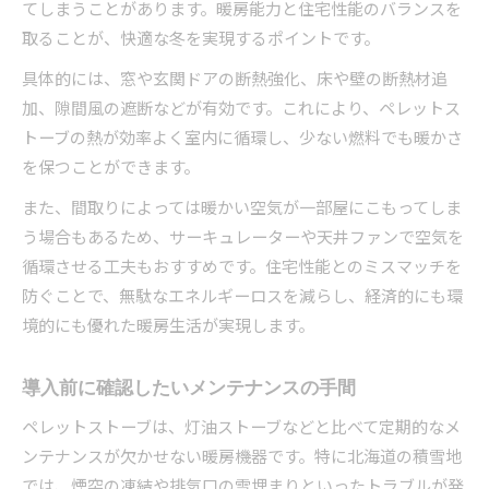
てしまうことがあります。暖房能力と住宅性能のバランスを
取ることが、快適な冬を実現するポイントです。
具体的には、窓や玄関ドアの断熱強化、床や壁の断熱材追
加、隙間風の遮断などが有効です。これにより、ペレットス
トーブの熱が効率よく室内に循環し、少ない燃料でも暖かさ
を保つことができます。
また、間取りによっては暖かい空気が一部屋にこもってしま
う場合もあるため、サーキュレーターや天井ファンで空気を
循環させる工夫もおすすめです。住宅性能とのミスマッチを
防ぐことで、無駄なエネルギーロスを減らし、経済的にも環
境的にも優れた暖房生活が実現します。
導入前に確認したいメンテナンスの手間
ペレットストーブは、灯油ストーブなどと比べて定期的なメ
ンテナンスが欠かせない暖房機器です。特に北海道の積雪地
では、煙突の凍結や排気口の雪埋まりといったトラブルが発