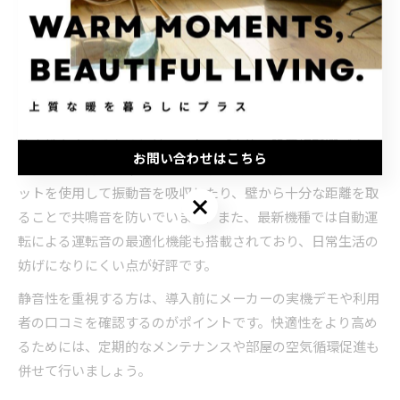
ペレットストーブは暖房能力だけでなく、静音性や快適性の
面でも北海道の住宅に適しています。現代のモデルはファン
やペレット供給装置の稼働音が抑えられており、生活空間で
のストレスを大幅に軽減できます。特に寝室やリビングに設
置した場合、静かな暖房環境が求められます。
静音性を高めるためには、ストーブ本体の設置場所選びや、
お問い合わせはこちら
床・壁への防振対策が効果的です。設置実例では、厚手のマ
ットを使用して振動音を吸収したり、壁から十分な距離を取
お問い合わせはこちら
ることで共鳴音を防いでいます。また、最新機種では自動運
転による運転音の最適化機能も搭載されており、日常生活の
妨げになりにくい点が好評です。
静音性を重視する方は、導入前にメーカーの実機デモや利用
者の口コミを確認するのがポイントです。快適性をより高め
るためには、定期的なメンテナンスや部屋の空気循環促進も
併せて行いましょう。