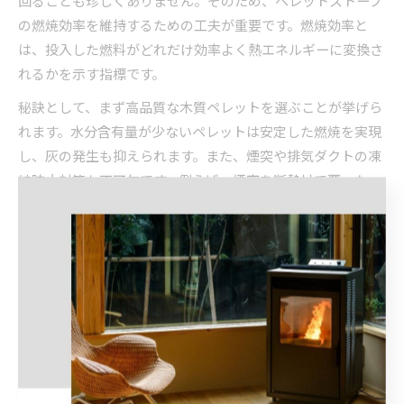
回ることも珍しくありません。そのため、ペレットストーブ
の燃焼効率を維持するための工夫が重要です。燃焼効率と
は、投入した燃料がどれだけ効率よく熱エネルギーに変換さ
れるかを示す指標です。
秘訣として、まず高品質な木質ペレットを選ぶことが挙げら
れます。水分含有量が少ないペレットは安定した燃焼を実現
し、灰の発生も抑えられます。また、煙突や排気ダクトの凍
結防止対策も不可欠です。例えば、煙突を断熱材で覆った
り、定期的に雪下ろしや凍結チェックを行うことで、排気不
良による燃焼効率低下を防げます。
失敗例として、ペレットの保管場所が湿気や雪にさらされて
しまい、燃焼不良やストーブの故障につながったケースもあ
ります。必ず屋内や専用の保管庫でペレットを管理し、燃焼
効率を維持しましょう。
ペレットストーブの静音性と快適性を追求