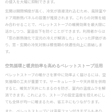
の侵入を大幅に抑制できます。
玄関は開閉頻度が高く、冷気が直接流れ込むため、風除室や
ドア用断熱パネルの設置が推奨されます。これらの対策を組
み合わせることで、ペレットストーブの暖房効果を最大限に
活かしつつ、室温低下を防ぐことができます。利用者からは
「窓の断熱強化で足元の冷えが解消した」といった評価があ
り、窓・玄関の冷気対策は積雪期の快適性向上に直結しま
す。
空気循環と暖房効率を高めるペレットストーブ活用
ペレットストーブの暖かさを家中に効率よく届けるには、空
気循環の工夫が重要です。サーキュレーターや天井扇を併用
すると、暖気が天井にたまるのを防ぎ、室内の温度ムラを解
消できます。これにより、ストーブの設定温度を控えめにし
ても全体が均一に暖まるため、省エネにもつながります。
また、ペレットストーブには温風ファン付きモデルもあり、