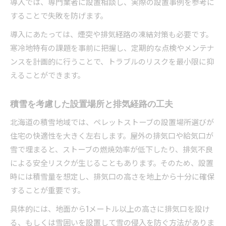
導入では、専門業者に設置相談し、実際の設置事例を参考に
することで失敗を防げます。
導入にあたっては、煙突や排気経路の凍結対策も必要です。
寒冷地特有の課題を事前に把握し、定期的な点検やメンテナ
ンスを計画的に行うことで、トラブルのリスクを最小限に抑
えることができます。
積雪を考慮した設置場所と排気経路の工夫
北海道の積雪地域では、ペレットストーブの設置場所選びが
住宅の快適性を大きく左右します。屋外の排気口や給気口が
雪で埋まると、ストーブの燃焼効率が低下したり、排気不良
による安全リスクが生じることもあります。そのため、設置
時には積雪量を想定し、排気口の高さを地上から十分に確保
することが重要です。
具体的には、地面から1メートル以上の高さに排気口を設け
る、もしくは雪囲いを設置して雪の侵入を防ぐ方法がありま