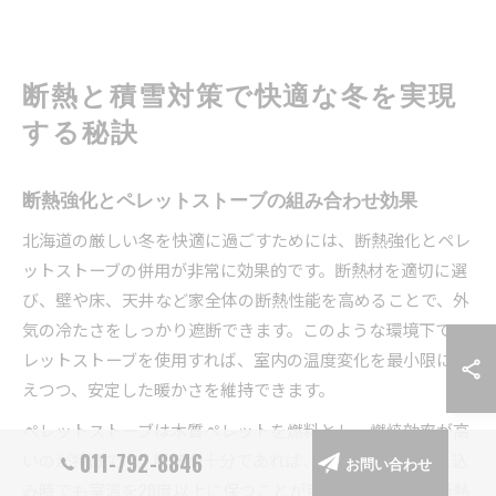
断熱と積雪対策で快適な冬を実現
する秘訣
断熱強化とペレットストーブの組み合わせ効果
北海道の厳しい冬を快適に過ごすためには、断熱強化とペレ
ットストーブの併用が非常に効果的です。断熱材を適切に選
び、壁や床、天井など家全体の断熱性能を高めることで、外
気の冷たさをしっかり遮断できます。このような環境下でペ
レットストーブを使用すれば、室内の温度変化を最小限に抑
えつつ、安定した暖かさを維持できます。
ペレットストーブは木質ペレットを燃料とし、燃焼効率が高
011-792-8846
いのが特徴です。断熱が十分であれば、夜間や早朝の冷え込
お問い合わせ
み時でも室温を20度以上に保つことが可能です。実際に断熱