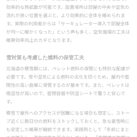
効率的な熱拡散が可能です。設置場所は部屋の中央や空気の
流れが良い位置を選ぶと、より効果的に全体を暖められま
す。実際の利用者からは「サーキュレーター導入で部屋全体
が均一に暖かくなった」という声も多く、空気循環の工夫は
暖房効率向上のカギとなります。
雪対策も考慮した燃料の保管工夫
北海道の積雪期には、ペレット燃料の保管にも特別な配慮が
必要です。雪や湿気による燃料の劣化を防ぐため、屋内や密
閉性の高い倉庫に保管するのが基本です。また、ペレットは
吸湿性が高いので、密閉容器や防湿シートで覆うと安心で
す。
積雪で屋外へのアクセスが困難になる場合も想定し、ストー
ブ近くに数日分の燃料をストックしておくと、急な豪雪時に
も安定した暖房が継続できます。実践例として「冬前にまと