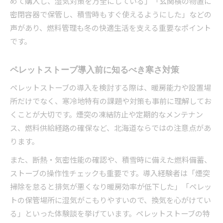
めて購入し、湿気対策を万全にしている」「玄関横の物置に
密閉容器で保管し、積雪時もすぐ使えるようにした」などの
声があり、燃料管理も冬の快適生活を支える重要なポイント
です。
ペレットストーブ導入前に知るべき寒さ対策
ペレットストーブの導入を検討する際は、暖房能力や設置場
所だけでなく、寒冷地特有の課題や対策も事前に理解してお
くことが大切です。煙突の凍結防止や定期的なメンテナン
ス、燃料供給経路の確保など、北海道ならではの注意点があ
ります。
また、断熱・気密性能の確認や、積雪時に備えた燃料備蓄、
ストーブの操作性チェックも重要です。導入経験者は「煙突
掃除を怠ると排気が悪くなり暖房効率が低下した」「ペレッ
トの保管場所に湿気がこもりやすいので、換気を心がけてい
る」といった体験談を挙げています。ペレットストーブの特