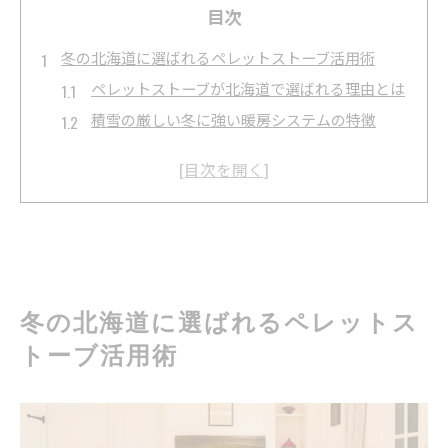
目次
冬の北海道に選ばれるペレットストーブ活用術
ペレットストーブが北海道で選ばれる理由とは
積雪の厳しい冬に強い暖房システムの特徴
ペレットストーブの導入で室内環境が快適に変
化
自然エネルギー活用でエコな冬の暮らしを実現
燃料保管と積雪環境に合う工夫のポイント
積雪が多い家庭で暖かさを保つ方法
ペレットストーブと断熱で室内温度を安定化
冬の北海道に選ばれるペレットス
積雪時の冷気対策は窓と玄関が重要ポイント
トーブ活用術
空気循環と暖房効率を高めるペレットストーブ
活用
雪対策も考慮した燃料の保管工夫