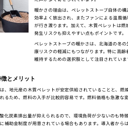
オンラインショップでペレット燃料を手配する方法
燃料調達で困らないための在庫管理のコツ
暖かさの理由は、ペレットストーブ自体の構
効率よく放出され、またファンによる温風循
配送や持ち帰りで気をつけたいポイントを紹介
が行き渡ります。加えて、木質ペレットは燃
燃料代試算で見える北海道での節約法
発生リスクも抑えやすい点もポイントです。
ペレットストーブ燃料代を無理なく計算する方法
ペレットストーブの暖かさは、北海道の冬の
灯油と比較したペレットストーブの家計メリット
康リスクの軽減にもつながります。特に高齢
燃料代の節約につながる賢い使い方を解説
維持するための選択肢として注目されていま
日々の使用量から見直す燃料コストの管理術
ペレットストーブ導入前に把握したい経費の目安
特徴とメリット
スムーズな補充作業に役立つ日常の工夫
ペレットストーブの補充作業を簡単にする方法
は、地元産の木質ペレットが安定供給されていることと、燃
れるため、燃料の入手が比較的容易です。燃料価格も急激な
燃料こぼれを防ぐための便利なアイテム紹介
日常的な在庫チェックで安心して使うコツ
まとめ買いによるコスト管理と保管のポイント
酸化炭素排出量が抑えられるので、環境負荷が少ないのも特
に補助金制度が用意されている場合もあります。導入者から
ペレットストーブを長持ちさせる補充の工夫