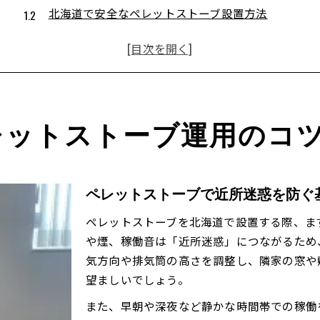
北海道で安全なペレットストーブ設置方法
木質ペレット活用時の住宅環境への注意点
ペレットストーブ運用時の排気と稼働音対策
薪ストーブとの比較で分かる配慮ポイント
近隣に優しいペレットストーブ活用法を考える
ペレットストーブの設置位置と排気方向の工夫
レットストーブ運用のコ
住宅密集地での稼働時間とマナーのポイント
燃料消費量を抑えるペレットストーブ運用例
ペレットストーブ使用時の臭いや煙対策実践
ペレットストーブで近所迷惑を防ぐ
近隣説明や相談で信頼を築くコミュニケーション術
ペレットストーブを北海道で設置する際、ま
厳寒の北海道で快適に使うペレットストーブ術
や煙、稼働音は「近所迷惑」につながるため
北海道の冬に適したペレットストーブ運転法
気方向や排気筒の高さを調整し、隣家の窓や
長期間運用で気をつけたい燃料管理の工夫
望ましいでしょう。
ストーブの消耗対策と清掃の重要ポイント
また、早朝や深夜など静かな時間帯での稼働