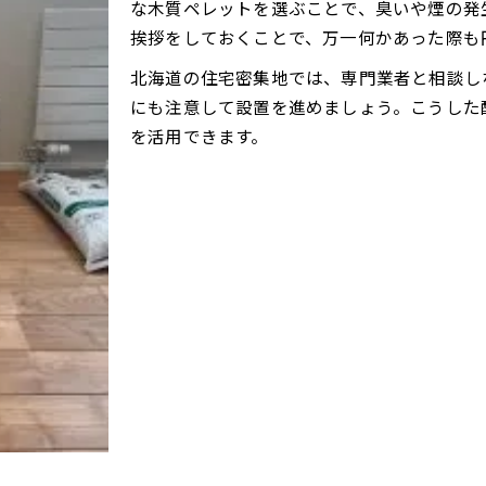
朝晩の冷え込み時に役立つペレットストーブ活用
な木質ペレットを選ぶことで、臭いや煙の発
挨拶をしておくことで、万一何かあった際も
断熱性を活かした暖房効率アップの方法
トラブル回避に役立つペレットストーブ設置配慮
北海道の住宅密集地では、専門業者と相談し
ペレットストーブ設置時の離隔距離と配慮事項
にも注意して設置を進めましょう。こうした
を活用できます。
消防法や条例に基づく安全なストーブ導入手順
排気トラブルを未然に防ぐ設置ポイント解説
ストーブ設置前の近隣説明が信頼関係を築く理由
確認申請や法令遵守で安心なペレットストーブ生活
ペレットストーブならではの冬季運用ポイント解説
ペレットストーブ冬季運用の省エネ対策方法
北海道の寒冷地での燃料補給と管理ポイント
薪や木質ペレットの選び方と消費量の目安
ペレットストーブを朝まで快適に使う運転術
冬季の凍結防止に役立つペレットストーブの工夫
実生活で活きるペレットストーブ配慮と工夫集