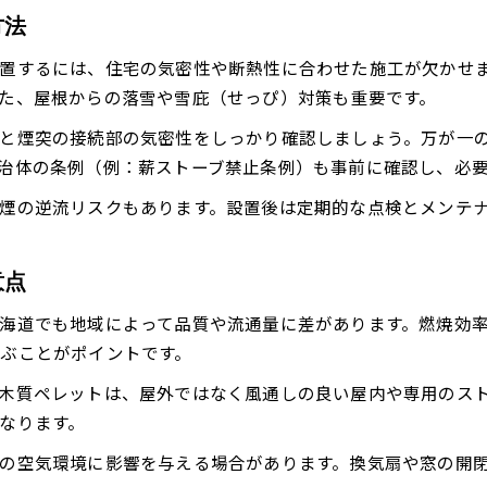
ペレットストーブの欠点とその解決アイデア
方法
薪を燃やす際の注意点と正しい使い方
置するには、住宅の気密性や断熱性に合わせた施工が欠かせ
日常メンテナンスで安心のペレットストーブ運用
た、屋根からの落雪や雪庇（せっぴ）対策も重要です。
木質ペレット推進協議会の情報活用術
と煙突の接続部の気密性をしっかり確認しましょう。万が一
家族・近隣と快適に暮らすための配慮事例
治体の条例（例：薪ストーブ禁止条例）も事前に確認し、必
煙の逆流リスクもあります。設置後は定期的な点検とメンテ
意点
お問い合わせはこちら
お問い合わせはこちら
海道でも地域によって品質や流通量に差があります。燃焼効
ぶことがポイントです。
木質ペレットは、屋外ではなく風通しの良い屋内や専用のス
なります。
の空気環境に影響を与える場合があります。換気扇や窓の開