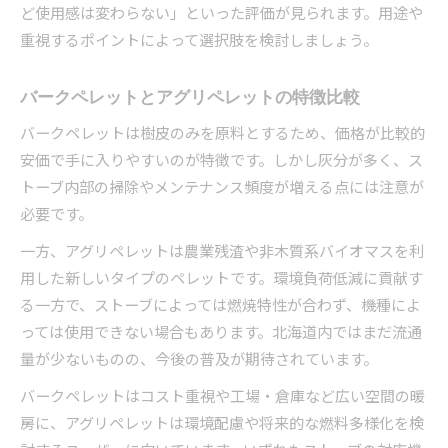
ど使用感は変わらない」といった評価が見られます。用途や
重視するポイントによって選択肢を検討しましょう。
バークペレットとアグリペレットの特徴比較
バークペレットは樹皮のみを原料とするため、価格が比較的
安価で手に入りやすいのが特徴です。しかし灰分が多く、ス
トーブ内部の掃除やメンテナンス頻度が増える点には注意が
必要です。
一方、アグリペレットは農業残渣や非木質系バイオマスを利
用した新しいタイプのペレットです。環境負荷低減に貢献す
る一方で、ストーブによっては燃焼特性が合わず、機種によ
っては使用できない場合もあります。北海道内ではまだ流通
量が少ないものの、今後の普及が期待されています。
バークペレットはコスト重視や工場・倉庫など広い空間の暖
房に、アグリペレットは環境配慮や将来的な燃料多様化を検