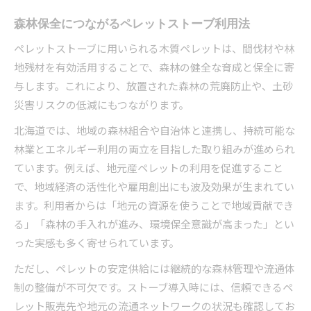
森林保全につながるペレットストーブ利用法
ペレットストーブに用いられる木質ペレットは、間伐材や林
地残材を有効活用することで、森林の健全な育成と保全に寄
与します。これにより、放置された森林の荒廃防止や、土砂
災害リスクの低減にもつながります。
北海道では、地域の森林組合や自治体と連携し、持続可能な
林業とエネルギー利用の両立を目指した取り組みが進められ
ています。例えば、地元産ペレットの利用を促進すること
で、地域経済の活性化や雇用創出にも波及効果が生まれてい
ます。利用者からは「地元の資源を使うことで地域貢献でき
る」「森林の手入れが進み、環境保全意識が高まった」とい
った実感も多く寄せられています。
ただし、ペレットの安定供給には継続的な森林管理や流通体
制の整備が不可欠です。ストーブ導入時には、信頼できるペ
レット販売先や地元の流通ネットワークの状況も確認してお