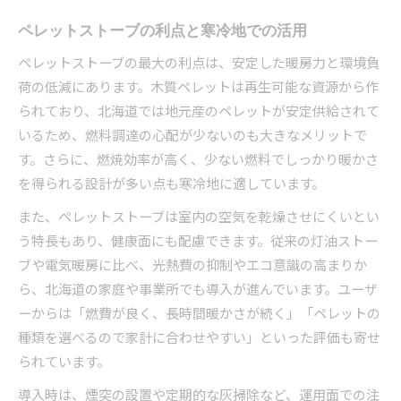
ペレットストーブの利点と寒冷地での活用
ペレットストーブの最大の利点は、安定した暖房力と環境負
荷の低減にあります。木質ペレットは再生可能な資源から作
られており、北海道では地元産のペレットが安定供給されて
いるため、燃料調達の心配が少ないのも大きなメリットで
す。さらに、燃焼効率が高く、少ない燃料でしっかり暖かさ
を得られる設計が多い点も寒冷地に適しています。
また、ペレットストーブは室内の空気を乾燥させにくいとい
う特長もあり、健康面にも配慮できます。従来の灯油ストー
ブや電気暖房に比べ、光熱費の抑制やエコ意識の高まりか
ら、北海道の家庭や事業所でも導入が進んでいます。ユーザ
ーからは「燃費が良く、長時間暖かさが続く」「ペレットの
種類を選べるので家計に合わせやすい」といった評価も寄せ
られています。
導入時は、煙突の設置や定期的な灰掃除など、運用面での注