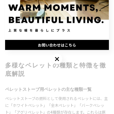
ょう。定期的な煙突掃除も不可欠で、灰やタールの蓄積を放
置すると排気不良や煙道火災のリスクが生まれます。
導入時は専門業者による設置・点検を必ず依頼し、取扱説明
書に沿ったメンテナンスを継続することで、安全かつ快適な
暖房環境を維持できます。
お問い合わせはこちら
お問い合わせはこちら
多様なペレットの種類と特徴を徹
底解説
ペレットストーブ用ペレットの主な種類一覧
ペレットストーブの燃料として使用されるペレットには、主
に「ホワイトペレット」「全木ペレット」「バークペレッ
ト」「アグリペレット」の4種類が存在します。これらは原