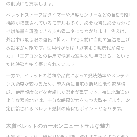
の削減にも貢献します。
ペレットストーブはタイマーや温度センサーなどの自動制御
機能が搭載されているモデルも多く、必要な時に必要な分だ
け燃焼量を調整できる点も省エネにつながります。例えば、
外出中は最低限の運転に抑え、帰宅直前に自動で室温を上げ
る設定が可能です。使用者からは「以前より暖房代が減っ
た」「エアコンとの併用で快適な室温を維持できる」といっ
た体験談も多く寄せられています。
一方で、ペレットの種類や品質によって燃焼効率やメンテナ
ンス頻度が変わるため、導入前に自宅の断熱性能や家族構
成、使用頻度などを考慮した選定が重要です。特に北海道の
ような寒冷地では、十分な暖房能力を持つ大型モデルや、安
定供給されるペレット燃料の確保もポイントとなります。
木質ペレットのカーボンニュートラルな魅力
木質ペレットは、間伐材や製材時に発生する木くずを原料と