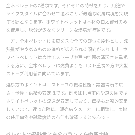
全木ペレットの2種類です。それぞれの特徴を知り、用途や
ライフスタイルに合わせて選ぶことが最適な暖房環境を実現
する鍵となります。ホワイトペレットは木材の白太部分のみ
を使用し、灰分が少なくクリーンな燃焼が特徴です。
一方、全木ペレットは樹皮を含む全ての部位を原料とし、発
熱量がやや劣るものの価格が抑えられる傾向があります。ホ
ワイトペレットは高性能ストーブや室内空間の清潔さを重視
する方に、全木ペレットは燃費よりもコスト重視の方や大型
ストーブ利用者に向いています。
選び方のポイントは、ストーブの機種性能・設置場所の広
さ・予算・供給の安定性です。例えば札幌市内や道央圏では
ホワイトペレットの流通が安定しており、価格も比較的安定
しています。迷った際は、販売店やメーカーに相談し、実際
の使用事例や試験燃焼の有無も確認すると安心です。
ペレットの発熱量と灰分バランスを徹底比較