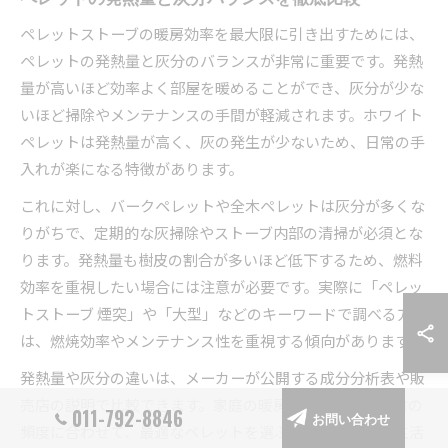
ペレットストーブの暖房効率を最大限に引き出すためには、
ペレットの発熱量と灰分のバランスが非常に重要です。発熱
量が高いほど効率よく部屋を暖めることができ、灰分が少な
いほど掃除やメンテナンスの手間が軽減されます。ホワイト
ペレットは発熱量が高く、灰の発生が少ないため、日常の手
入れが楽になる特徴があります。
これに対し、バークペレットや全木ペレットは灰分が多くな
りがちで、定期的な灰掃除やストーブ内部の清掃が必須とな
ります。発熱量も樹皮の割合が多いほど低下するため、燃料
効率を重視したい場合には注意が必要です。実際に「ペレッ
トストーブ 煙突」や「大型」などのキーワードで調べる方
は、燃焼効率やメンテナンス性を重視する傾向があります。
発熱量や灰分の違いは、メーカーが公開する成分分析表や販
売店の説明で比較できます。家庭の暖房スタイルや、掃除の
011-792-8846
お問い合わせ
頻度に合わせて、最適なペレットを選ぶことが快適な冬生活