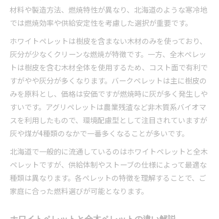
材料や製造方法、燃焼特性が異なり、北海道のような寒冷地
では燃焼効率や供給安定性を考慮した選択が重要です。
ホワイトペレットは樹皮を含まない木材のみを使っており、
灰分が少なくクリーンな燃焼が特徴です。一方、全木ペレッ
トは樹皮を含む木材全体を使用するため、コスト面で有利で
すがやや灰分が多くなります。バークペレットは主に樹皮の
みを原料とし、価格は安価ですが燃焼時に灰が多く発生しや
すいです。アグリペレットは農業残渣など非木質系バイオマ
スを利用したもので、環境配慮型として注目されていますが
灰や煤が4種類のなかで一番多くなることが多いです。
北海道で一般的に流通しているのはホワイトペレットと全木
ペレットですが、供給体制やストーブの仕様によって最適な
種類は異なります。各ペレットの特徴を理解することで、ご
家庭に合った燃料選びが可能となります。
ホワイトペレットと全木ペレットの違い解説