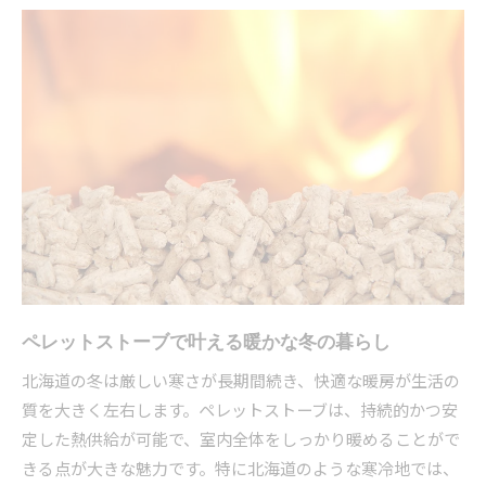
ペレットストーブの煙突設置ポイントとは
多様なペレットの種類と特徴を徹底解説
ペレットストーブ用ペレットの主な種類一覧
ホワイトペレットと全木ペレットの違い解説
バークペレットとアグリペレットの特徴比較
ペレットストーブで使える燃料の選び方
北海道で安定供給されるペレット種類とは
環境に配慮した暖房ペレットの魅力を探る
ペレットストーブが実現する省エネ暖房生活
木質ペレットのカーボンニュートラルな魅力
ペレットストーブで叶える暖かな冬の暮らし
森林保全につながるペレットストーブ利用法
環境負荷低減に貢献するペレットストーブ
北海道の冬は厳しい寒さが長期間続き、快適な暖房が生活の
バイオマス燃料としてのペレットの実力
質を大きく左右します。ペレットストーブは、持続的かつ安
定した熱供給が可能で、室内全体をしっかり暖めることがで
後悔しないペレット選びで快適な冬を実現
きる点が大きな魅力です。特に北海道のような寒冷地では、
ペレットストーブの燃料選定で後悔しない秘訣