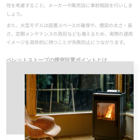
性を考慮すること、メーカーや販売店に事前相談を行いしま
しょう。
また、大型モデルは設置スペースの確保や、煙突の太さ・長
さ、定期メンテナンスの負担なども増えるため、実際の運用
イメージを具体的に持つことが失敗防止につながります。
ペレットストーブの煙突設置ポイントとは
ペレットストーブの性能を最大限に引き出し、安全に長く使
うためには、煙突設置のポイントを押さえることが不可欠で
す。北海道のような寒冷地では、外気温が低いため煙突が凍
結や雪害など、排気のトラブルが起きやすい点に注意が必要
です。
煙突は屋内から屋外へできるだけ直線的に設置し、断熱材を
巻くことで結露を防ぐのが基本です。また、煙突トップは雪
や氷で塞がれないよう高めに設置し、落雪対策も考慮しまし