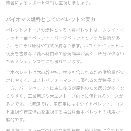
業者によるサポート体制も重視しましょう。
バイオマス燃料としてのペレットの実力
ペレットストーブの燃料となる木質ペレットは、ホワイトペ
レット・全木ペレット・バークペレットといった種類があ
り、それぞれ原料や特徴が異なります。ホワイトペレットは
樹皮を含まない純木材由来で燃焼効率が高く、灰分が少ない
ためメンテナンス性にも優れています。
全木ペレットは木の幹や枝、樹皮も含まれるため供給量が安
定しやすく、コストパフォーマンスに優れるのが特長です。
一方、バークペレットは主に樹皮が原料のため灰分が多くな
りやすく、工業用途や大型ストーブ向けに使われるケースが
多いです。北海道では、家庭用にはホワイトペレット、コス
ト重視や安定供給を重視する場合は全木ペレットの利用が一
般的です。
選ぶ際は、ストーブの仕様や家族構成、使用頻度に合わせて