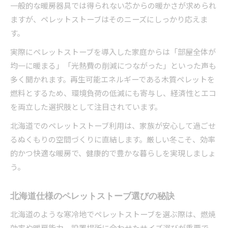
一般的な暖房器具では得られない芯からの暖かさが求められ
ホワイトペレットと全木ペレット最適な選び方
ますが、ペレットストーブはそのニーズにしっかり応えま
ペレットの発熱量と灰分バランスを徹底比較
す。
ペレットストーブの実体験から得た選定基準
実際にペレットストーブを導入した家庭からは「部屋全体が
経済性と品質を両立するペレットストーブ運用
均一に暖まる」「光熱費の削減につながった」といった声も
法
多く聞かれます。再生可能エネルギーである木質ペレットを
経済的な暖房を支えるペレットストーブの秘密
燃料とするため、環境負荷の低減にも寄与し、経済性とエコ
ペレットストーブで光熱費削減を実現する方法
を両立した選択肢として注目されています。
ペレットストーブの価格とランニングコスト比
北海道でのペレットストーブ利用は、家族が安心して過ごせ
較
るぬくもりの空間づくりに直結します。厳しい冬こそ、効率
ペレットストーブの燃費を高める運転ポイント
的かつ快適な暖房で、健康的で豊かな暮らしを実現しましょ
経済的なペレット選びと長期運用のコツ
う。
ペレットストーブで得られる経済効果とは
北海道仕様のペレットストーブ選びの秘訣
北海道のような寒冷地でペレットストーブを選ぶ際は、燃焼
効率や暖房能力、設置場所に合わせたサイズ選びが重要で