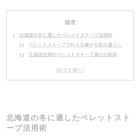
目次
北海道の冬に適したペレットストーブ活用術
ペレットストーブで叶える暖かな冬の暮らし
北海道仕様のペレットストーブ選びの秘訣
ペレットストーブの利点と寒冷地での活用
ペレットストーブ後悔を防ぐポイント解説
ペレットストーブの価格と導入効果の比較
ペレットストーブを選ぶ際のポイントとは
ペレットストーブ選びで重視したい性能面
ペレットストーブの価格とコストを比較検討
北海道の冬に適したペレットスト
北海道で人気のペレットストーブメーカー事情
ーブ活用術
ペレットストーブ大型モデルの適正な選び方