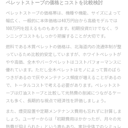
ペレットストーブの価格とコストを比較検討
ペレットストーブの価格帯は、機種や機能、サイズによって
幅広く、一般的に本体価格は40万円台から高級モデルでは
100万円を超えるものもあります。初期投資だけでなく、ラ
ンニングコストもしっかり把握することが大切です。
燃料である木質ペレットの価格は、北海道内の流通体制が整
っているため比較的安定していますが、ホワイトペレットが
やや高価、全木やバークペレットはコストパフォーマンスに
優れています。ただし全木ペレットはモノによって質のばら
つきがあるので灰やメンテナンス頻度が増えることがあるの
で、トータルコストで考える必要があります。ペレットスト
ーブは灯油ストーブと比較して光熱費の削減につながるケー
スも多く、長期的な視点で経済性を評価しましょう。
また、煙突設置や定期メンテナンス費用も忘れずに計算しま
しょう。ユーザーからは「初期費用はかかったが、月々の光
熱費が抑えられた」という声もあり、家計全体でのシミュレ