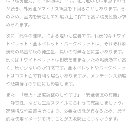
は「暖房能力」と「熱効率」です。北海道の冬は氷点下の日
が続き、外気温がマイナス15度を下回ることもあります。そ
のため、室内を安定して20度以上に保てる高い暖房性能が求
められます。
次に「燃料の種類」による違いも重要です。代表的なホワイ
トペレット・全木ペレット・バークペレットは、それぞれ燃
焼時の熱量や灰の発生量、臭いの有無などに差があります。
例えばホワイトペレットは樹皮を含まないため燃焼効率が高
く、灰が少ないのが特徴です。全木ペレットやバークペレッ
トはコスト面で有利な場合がありますが、メンテナンス頻度
や煙突掃除の手間にも影響します。
また、「着火・温度調整のしやすさ」「安全装置の有無」
「静音性」なども生活スタイルに合わせて確認しましょう。
家族構成や設置場所により、必要な機能が異なるため、具体
的な使用イメージを持つことが失敗防止につながります。