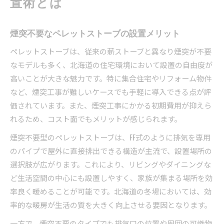
置術とは
煙突不要なペレットストーブの設置メリット
ペレットストーブは、従来の薪ストーブと異なり煙突が不要
なモデルも多く、北海道の住宅環境において設置の自由度が
高いことが大きな魅力です。特に集合住宅やリフォーム物件
など、煙突工事が難しいケースでも手軽に導入できる点が評
価されています。また、煙突工事にかかる初期費用が抑えら
れるため、コスト面でもメリットが感じられます。
煙突不要型のペレットストーブは、FF式のように排気を専用
のパイプで屋外に直接排出できる構造が主流で、設置場所の
選択肢が広がります。これにより、リビングやダイニングな
ど生活空間の中心にも設置しやすく、家族が集まる場所を効
率良く暖めることが可能です。北海道の冬場においては、効
率的な暖房が生活の質を大きく向上させる要因となります。
一方で、煙突不要のタイプでも排気口の位置や周囲の可燃物