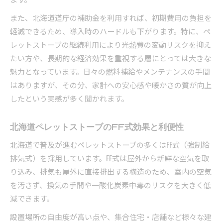
また、北海道道庁の補助金を利用すれば、初期費用の負担を
軽減できるため、導入時のハードルも下がります。特に、ペ
レットストーブの継続利用により光熱費の変動リスクを抑え
たい方や、長期的な経済効果を重視する層にとっては大きな
魅力となっています。日々の燃料補給やメンテナンスの手間
はありますが、その分、家計への安心感や暖かさの質が向上
したという実感が多く聞かれます。
北海道ペレットストーブのFF式効果と利便性
北海道で普及が進むペレットストーブの多くはFF式（強制給
排気式）を採用しています。FF式は屋外から新鮮な空気を取
り込み、排気も屋外に直接排出する構造のため、室内の空気
を汚さず、換気の手間や一酸化炭素中毒のリスクを大きく低
減できます。
設置場所の自由度が高い点や、集合住宅・店舗など様々な建