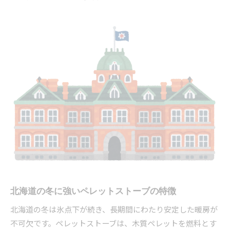
北海道でのペレットストーブ補助金活用事例
道庁のペレットストーブ補助条件を確認しよう
補助金とペレットストーブの初期費用負担軽減
法
ペレットストーブに適した燃料選びのポイント
北海道の木質ペレットがペレットストーブに最
適な理由
ペレットストーブと地産ペレットの相性を徹底
解説
ペレットストーブ用ペレットの選び方と保存方
法
燃料品質がペレットストーブの燃費に与える影
北海道の冬に強いペレットストーブの特徴
響
ペレットストーブの燃料コスト最適化の工夫
北海道の冬は氷点下が続き、長期間にわたり安定した暖房が
不可欠です。ペレットストーブは、木質ペレットを燃料とす
煙突が不要なペレットストーブ設置術とは