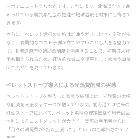
ーボンニュートラルな点です。これにより、北海道全体で進
地域で進む木質ペレット推進とペレットストー
められている脱炭素社会の推進や地球温暖化対策にも寄与で
ブ活用
きます。
ペレットストーブ利用者の実体験とその効果
さらに、ペレット燃料の価格は灯油やガスに比べて変動が少
木質ペレット協議会の最新活用事例を紹介
なく、長期的なコスト予測が立てやすいことも大きな魅力で
地産ペレット活用で地域経済を活性化する方法
す。北海道道庁の補助金制度を活用することで、初期導入費
ペレットストーブ実践例に学ぶエコ暖房のポイ
用も抑えられるため、経済的な省エネ暖房として家庭や事業
ント
所で広がりを見せています。
ペレットストーブ導入による光熱費削減の実感
ペレットストーブを導入した家庭や店舗では、光熱費の大幅
な削減を実感するケースが増えています。北海道では従来の
灯油ストーブに比べて、ペレット燃料の安定価格や地元供給
体制によるコストメリットが大きく、実際の利用者からは
「月々の暖房費が2割以上減った」という声も報告されてい
ます。