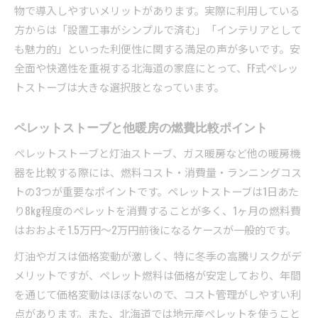
物で導入しやすいメリットがあります。実際に利用している
方からは「設置工事がシンプルで済む」「インテリアとして
も魅力的」といった利便性に関する満足の声が多いです。安
全面や快適性を重視する北海道の家庭にとって、FF式ペレッ
トストーブは大きな選択肢となっています。
ペレットストーブと他暖房の燃費比較ポイント
ペレットストーブと灯油ストーブ、ガス暖房など他の暖房機
器を比較する際には、燃料コスト・消費量・ランニングコス
トの3つが重要なポイントです。ペレットストーブは1日あた
り8kg程度のペレットを消費することが多く、1ヶ月の燃料費
はおおよそ1.5万円～2万円前後になるケースが一般的です。
灯油やガスは価格変動が激しく、特に冬季の高騰リスクがデ
メリットですが、ペレット燃料は価格が安定しており、年間
を通じて価格変動はほぼないので、コスト管理がしやすい利
点があります。また、北海道では地元産ペレットを使うこと