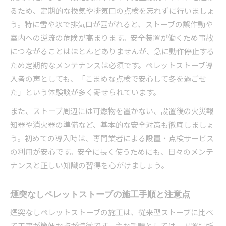
るため、定期的な換気や排気口の点検を忘れずに行いましょ
う。特に雪や氷で排気口が塞がれると、ストーブの誤作動や
室内への逆流の危険が高まります。安全装置が働くため事故
につながることはほとんどありませんが、急に動作停止する
ため定期的なメンテナンスは必須です。ペレットストーブ導
入者の声としても、「こまめな点検で安心して冬を過ごせ
た」という体験談が多く寄せられています。
また、ストーブ周辺には可燃物を置かない、設置後の火災報
知器や消火器の準備など、基本的な安全対策も徹底しましょ
う。初めての導入時は、専門業者による設置・点検サービス
の利用が安心です。安全に長く使うためにも、日々のメンテ
ナンスと正しい知識の習得を心がけましょう。
煙突なしペレットストーブの施工手順と注意点
煙突なしペレットストーブの施工は、従来型ストーブに比べ
て工事が簡便な点が特徴です。主な手順としては、設置場所