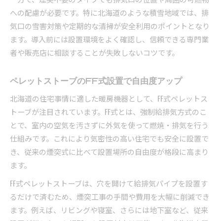
への配慮が必要です。特に北海道のような積雪地域では、排
気口の雪害対策や定期的な清掃が安全利用のポイントとなり
ます。導入前には設置環境をよく確認し、信頼できる専門業
者や販売店に相談することが失敗しないコツです。
ペレットストーブのFF式設置で自由度アップ
北海道の住宅事情に適した暖房機器として、FF式ペレットス
トーブが注目されています。FF式とは、強制給排気方式のこ
とで、室内の空気を汚さずに外気を使って燃焼・排気を行う
仕組みです。これにより気密性の高い住宅でも安全に設置で
き、従来の煙突式に比べて設置場所の自由度が格段に高まり
ます。
FF式ペレットストーブは、穴を開けて給排気パイプを設置す
るだけで済むため、煙突工事の手間や費用を大幅に削減でき
ます。例えば、リビングや寝室、さらには地下室など、従来