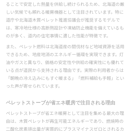
ることで安定した熱量を供給し続けられるため、北海道の厳
煙突不要なペレットストーブの設置メリット
しい気候でも頼れる暖房機器として注目されています。特に
ペレットストーブのFF式設置で自由度アップ
道庁や北海道木質ペレット推進協議会が推奨するモデルで
ペレットストーブ設置時の換気と安全対策ポイ
は、寒冷地仕様の高断熱設計や凍結防止機能を備えているも
ント
のが多く、道内の住宅事情に適した性能が特徴です。
煙突なしペレットストーブの施工手順と注意点
また、ペレット燃料は北海道産の間伐材など地域資源を活用
ペレットストーブ設置に役立つ補助金活用術
できるため、地産地消のエネルギー循環を実現できます。灯
ランニングコストを抑えるペレットストーブ活用法
油やガスと異なり、価格の安定性や供給の確実性にも優れて
ペレットストーブの1ヶ月の費用を抑えるコツ
いる点が道民から支持される理由です。実際の利用者からは
ペレットストーブの燃料消費量最適化の工夫
「朝晩の冷え込みにもすぐ暖まる」「燃料補給も手軽」とい
った声が寄せられています。
省エネ運転でペレットストーブの電気代節約
ペレットストーブの定期メンテナンスで経済的
ペレットストーブが省エネ暖房で注目される理由
に
生活スタイル別ペレットストーブ活用シミュレ
ペレットストーブが省エネ暖房として注目を集める最大の理
ーション
由は、木質ペレットが再生可能エネルギーであり、燃焼時の
二酸化炭素排出量が実質的にプラスマイナスゼロとされるカ
木質ペレット推進の現場から学ぶ実践例