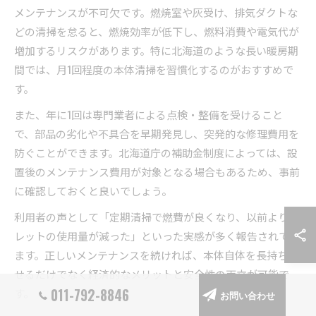
メンテナンスが不可欠です。燃焼室や灰受け、排気ダクトな
どの清掃を怠ると、燃焼効率が低下し、燃料消費や電気代が
増加するリスクがあります。特に北海道のような長い暖房期
間では、月1回程度の本体清掃を習慣化するのがおすすめで
す。
また、年に1回は専門業者による点検・整備を受けること
で、部品の劣化や不具合を早期発見し、突発的な修理費用を
防ぐことができます。北海道庁の補助金制度によっては、設
置後のメンテナンス費用が対象となる場合もあるため、事前
に確認しておくと良いでしょう。
利用者の声として「定期清掃で燃費が良くなり、以前よりペ
レットの使用量が減った」といった実感が多く報告されてい
ます。正しいメンテナンスを続ければ、本体自体を長持ちさ
せるだけでなく経済的なメリットと安全性の両立が可能で
011-792-8846
す。
お問い合わせ