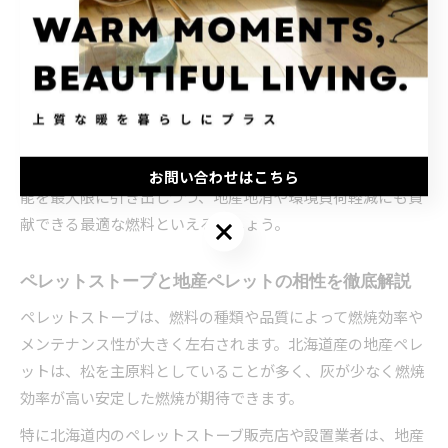
地域経済の活性化にもつながります。道庁や木質ペレット推
進協議会などが積極的に普及活動を行っているため、安心し
て導入検討ができる点も特徴です。実際に地産木質ペレット
を利用した家庭からは、「天候による配送の不安がない」と
いった声が多く寄せられています。
このように、北海道の木質ペレットはペレットストーブの性
お問い合わせはこちら
能を最大限に引き出しつつ、地産地消や環境負荷軽減にも貢
献できる最適な燃料といえるでしょう。
お問い合わせはこちら
ペレットストーブと地産ペレットの相性を徹底解説
ペレットストーブは、燃料の種類や品質によって燃焼効率や
メンテナンス性が大きく左右されます。北海道産の地産ペレ
ットは、松を主原料としていることが多く、灰が少なく燃焼
効率が高い安定した燃焼が期待できます。
特に北海道内のペレットストーブ販売店や設置業者は、地産