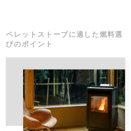
ペレットストーブに適した燃料選
びのポイント
北海道の木質ペレットがペレットストーブに最適な理
由
北海道は広大な森林資源に恵まれており、木質ペレットの生
産が盛んです。地域で生産されたペレットは、輸送コストが
抑えられ、安定供給の面でも大きなメリットがあります。特
に北海道の木質ペレットは含水率や粒径の品質管理が徹底さ
れており、ペレットストーブの燃焼効率を高めるのに最適と
されています。
また、地元産のペレットを利用することで、北海道の林業や