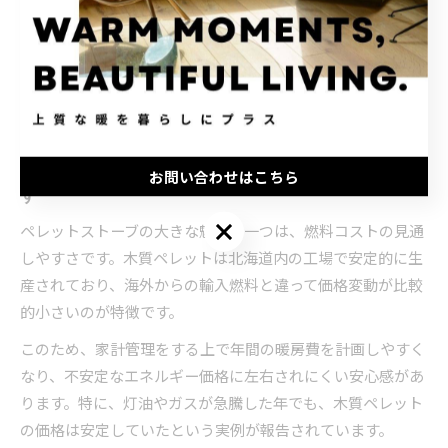
例えば、一般的な北海道の家庭で灯油ストーブからペレット
ストーブに切り替えた場合、月々の暖房費が約1〜2割減少し
たという声もあります。燃料の安定供給と高い暖房効率の両
面から、家計にやさしい暖房機器として注目されています。
燃料コストの見通しやすさが家計管理に安心をもたら
お問い合わせはこちら
す
お問い合わせはこちら
ペレットストーブの大きな魅力の一つは、燃料コストの見通
しやすさです。木質ペレットは北海道内の工場で安定的に生
産されており、海外からの輸入燃料と違って価格変動が比較
的小さいのが特徴です。
このため、家計管理をする上で年間の暖房費を計画しやすく
なり、不安定なエネルギー価格に左右されにくい安心感があ
ります。特に、灯油やガスが急騰した年でも、木質ペレット
の価格は安定していたという実例が報告されています。