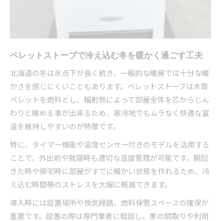
ペレットストーブが北海道で選ばれる理由
北海道の厳寒対策に適したペレットストーブの
特徴
地域資源活用が普及を後押しする背景
ペレットストーブで冷え込む冬を暖かく過ごす工夫
安定した燃料供給体制が需要を支える重要性
北海道の冬は氷点下が長く続き、一般的な暖房では十分な暖
ペレットストーブの利用が地元経済にもたらす
かさを感じにくいこともあります。ペレットストーブは木質
効果
ペレットを燃料とし、輻射熱によって部屋全体を芯からじん
実際の利用者が語る導入後の生活改善エピソー
わりと暖める事が出来るため、寒冷地でもムラなく快適な室
ド
温を維持しやすいのが特徴です。
持続可能な生活を支える暖房機器の魅力
特に、タイマー機能や温度センサー付きのモデルを活用する
ペレットストーブで始める持続可能なエネルギ
ことで、外出前や就寝時も適切な温度管理が可能です。朝起
ー生活
きた時や帰宅時に部屋がすでに暖かい状態を作れるため、冷
環境と経済の両面に配慮した暖房選びのポイン
え込む時間帯のストレスを大幅に軽減できます。
ト
導入時には設置場所や換気経路、燃料保管スペースの確保が
木質ペレットの将来性と今後の可能性を探る
重要です。設置の際は専門業者に相談し、家の間取りや利用