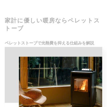
家計に優しい暖房ならペレットス
トーブ
ペレットストーブで光熱費を抑える仕組みを解説
ペレットストーブは、木質ペレットという再生可能な燃料を
使用することで、従来の灯油やガスに比べて光熱費を抑える
仕組みが特徴です。木質ペレットは北海道内でも生産されて
いるため、輸送コストが抑えられ、燃料価格の安定につなが
っています。
また、ペレットストーブは効率的な燃焼構造により、熱を無
駄なく部屋全体に届けることができます。輻射熱と対流熱を
組み合わせた暖房方式により、少ない燃料で広い空間をしっ
かり暖めるため、結果的に光熱費の節約につながるのです。