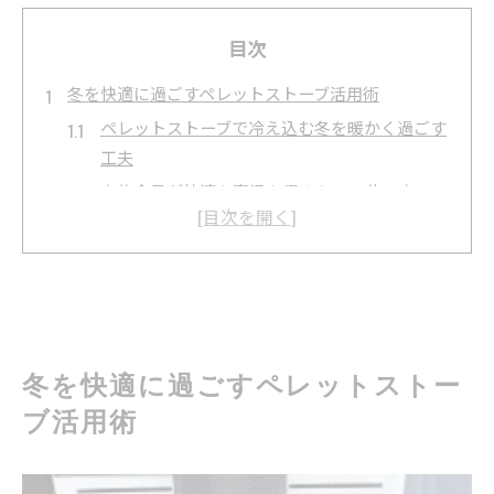
目次
冬を快適に過ごすペレットストーブ活用術
ペレットストーブで冷え込む冬を暖かく過ごす
工夫
家族全員が快適な室温を得るための使い方
ペレットストーブの導入で家計負担を軽減する
方法
燃料供給の安定性が選ばれる理由となるポイン
ト
北海道の冬も安心のペレットストーブ活用事例
冬を快適に過ごすペレットストー
環境意識が高まる現代で注目の暖房器具
ブ活用術
ペレットストーブで実現する環境負荷の低減
再生可能エネルギー利用がもたらす暮らしの変
化