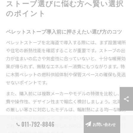
ストーブ選びに悩む方へ賢い選択
のポイント
ペレットストーブ導入前に押さえたい選び方のコツ
ペレットストーブを北海道で導入する際には、まず設置場所
や住宅の断熱性能を確認することが重要です。ストーブの出
力が住まいの広さや気密性に合っていないと、十分な暖房効
果が得られず、無駄なエネルギー消費にもつながります。特
に木質ペレットの燃料供給体制や保管スペースの確保も見逃
せないポイントです。
また、購入前には複数メーカーやモデルの特徴を比較し、燃
費や操作性、デザイン性まで幅広く検討しましょう。北海道
の厳しい寒さに対応したモデルは、輻射熱による均一な暖房
や自動燃料供給機能など、冬場の使い勝手を高める工夫が施
011-792-8846
されています。実際に利用した方の口コミや専門店のアドバ
お問い合わせ