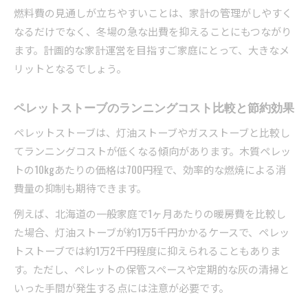
燃料費の見通しが立ちやすいことは、家計の管理がしやすく
なるだけでなく、冬場の急な出費を抑えることにもつながり
ます。計画的な家計運営を目指すご家庭にとって、大きなメ
リットとなるでしょう。
ペレットストーブのランニングコスト比較と節約効果
ペレットストーブは、灯油ストーブやガスストーブと比較し
てランニングコストが低くなる傾向があります。木質ペレッ
トの10kgあたりの価格は700円程で、効率的な燃焼による消
費量の抑制も期待できます。
例えば、北海道の一般家庭で1ヶ月あたりの暖房費を比較し
た場合、灯油ストーブが約1万5千円かかるケースで、ペレッ
トストーブでは約1万2千円程度に抑えられることもありま
す。ただし、ペレットの保管スペースや定期的な灰の清掃と
いった手間が発生する点には注意が必要です。