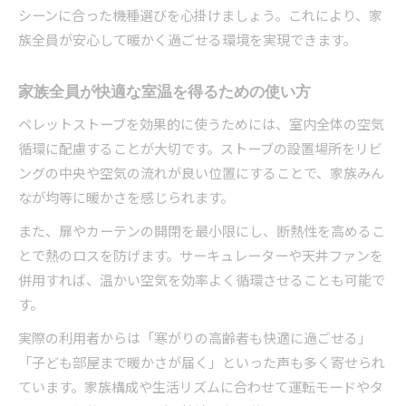
地域コミュニティ活性化に貢献する暖房機器
シーンに合った機種選びを心掛けましょう。これにより、家
族全員が安心して暖かく過ごせる環境を実現できます。
ペレットストーブの導入が家庭に与えるメリッ
ト
家族全員が快適な室温を得るための使い方
ストーブ選びに悩む方へ賢い選択のポイント
ペレットストーブ導入前に押さえたい選び方の
ペレットストーブを効果的に使うためには、室内全体の空気
コツ
循環に配慮することが大切です。ストーブの設置場所をリビ
ングの中央や空気の流れが良い位置にすることで、家族みん
設置条件やランニングコストの比較ポイントを
なが均等に暖かさを感じられます。
解説
メンテナンスや燃料供給の不安を解消する方法
また、扉やカーテンの開閉を最小限にし、断熱性を高めるこ
ペレットストーブの欠点と対策について知る
とで熱のロスを防げます。サーキュレーターや天井ファンを
併用すれば、温かい空気を効率よく循環させることも可能で
生活スタイルに合う暖房機器を見極めるポイン
す。
ト
実際の利用者からは「寒がりの高齢者も快適に過ごせる」
「子ども部屋まで暖かさが届く」といった声も多く寄せられ
ています。家族構成や生活リズムに合わせて運転モードやタ