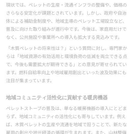
現状では、ペレットの生産・流通インフラの整備や、価格の
さらなる安定化が課題とされています。しかし、政府や自治
体による補助金制度や、地域主導のペレット工場設立など、
普及に向けた取り組みが進行中です。今後は、家庭用だけで
なく、公共施設や事業所への導入も拡大する見込みです。
「木質ペレットの将来性は？」という質問に対し、専門家か
らは「地域資源の有効活用と環境負荷の低減を両立できる点
で、今後も需要拡大が期待できる」との意見が寄せられてい
ます。燃料自給率向上や地域雇用創出といった波及効果にも
注目が集まっています。
地域コミュニティ活性化に貢献する暖房機器
ペレットストーブの普及は、単なる暖房機器の導入にとどま
らず、地域コミュニティの活性化にも寄与しています。例え
ば、木質ペレットの生産や流通を地域で担うことで、新たな
雇用の創出や地元経済の循環が生まれます。また、山林整備