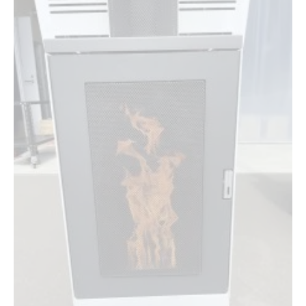
木質ペレットの利用が地球温暖化対策に役立つ
理由
ペレットストーブ導入が促す地域資源の有効活
用
環境と家計にやさしい暖房法としての評価
家計に優しい暖房ならペレットストーブ
ペレットストーブで光熱費を抑える仕組みを解
説
燃料コストの見通しやすさが家計管理に安心を
もたらす
ペレットストーブのランニングコスト比較と節
約効果
家計の負担軽減に役立つペレットストーブの選
び方
補助金活用で初期費用を抑えるポイント