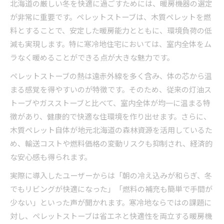
北海道の厳しい冬を快適に過ごすためには、暖房機器の選定
GX 北海道時代のエネルギー転換とペレットス
が非常に重要です。ペレットストーブは、木質ペレットを燃
トーブ活用
料とすることで、安定した暖房能力とともに、環境負荷の低
北海道GX推進課も注目するバイオマス暖房の効
減も実現します。特に寒冷地住宅においては、室内全体をム
果
ラなく暖めることができる点が大きな魅力です。
ペレットストーブ導入で化石燃料依存から脱却
ペレットストーブの熱は遠赤外線を多く含み、体の芯から温
へ
まる感覚を得やすいのが特徴です。そのため、従来の灯油ス
ゼロカーボン産業課が認める省エネ機器の選択
トーブやガスストーブと比べて、室内全体が均一に温まる特
基準
徴があり、健康的で快適な住環境を作り出せます。さらに、
最新GX推進と住まいの脱炭素化に挑む
木質ペレット自体が地元北海道の森林資源を活用しているた
め、輸送コストや燃料価格の変動リスクも抑制され、経済的
ペレットストーブが牽引するGX推進と住宅脱炭
な安心感も得られます。
素化
北海道GX推進課の最新施策とペレットストーブ
実際に導入したユーザーからは「朝の冷え込みが和らぎ、冬
活用
でもリビングが快適になった」「燃料の補充も簡単で手間が
ペレットストーブによる住まいのゼロカーボン
少ない」といった声が聞かれます。寒冷地ならではの課題に
化戦略
対し、ペレットストーブは省エネと快適性を両立する暖房機