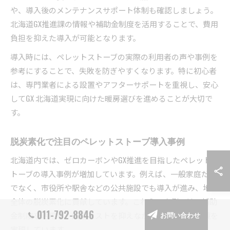
や、導入後のメンテナンスサポート体制も確認しましょう。
北海道GX推進課の情報や補助金制度を活用することで、費用
負担を抑えた導入が可能となります。
導入時には、ペレットストーブの実際の利用者の声や事例を
参考にすることで、失敗を防ぎやすくなります。特に初心者
は、専門業者による設置やアフターサポートを重視し、安心
してGX 北海道実現に向けた暖房選びを進めることが大切で
す。
脱炭素化で注目のペレットストーブ導入事例
北海道内では、ゼロカーボンやGX推進を目指したペレットス
トーブの導入事例が増加しています。例えば、一般家庭だけ
でなく、市役所や駅舎などの公共施設でも導入が進み、地域
全体の脱炭素化に貢献しています。これらの事例では、補助
011-792-8846
金制度を活用し、設置コストを抑えながら快適な暖房環境を
お問い合わせ
実現しています。