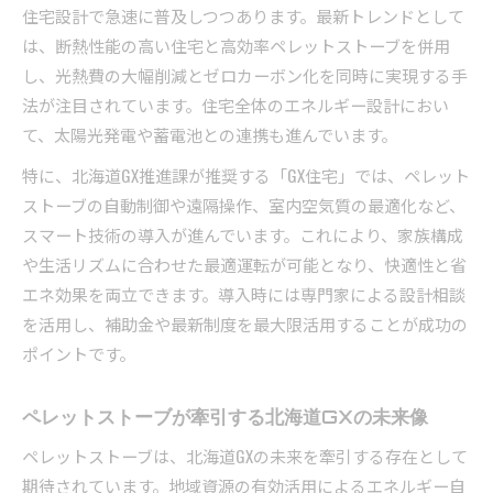
住宅設計で急速に普及しつつあります。最新トレンドとして
は、断熱性能の高い住宅と高効率ペレットストーブを併用
し、光熱費の大幅削減とゼロカーボン化を同時に実現する手
法が注目されています。住宅全体のエネルギー設計におい
て、太陽光発電や蓄電池との連携も進んでいます。
特に、北海道GX推進課が推奨する「GX住宅」では、ペレット
ストーブの自動制御や遠隔操作、室内空気質の最適化など、
スマート技術の導入が進んでいます。これにより、家族構成
や生活リズムに合わせた最適運転が可能となり、快適性と省
エネ効果を両立できます。導入時には専門家による設計相談
を活用し、補助金や最新制度を最大限活用することが成功の
ポイントです。
ペレットストーブが牽引する北海道GXの未来像
ペレットストーブは、北海道GXの未来を牽引する存在として
期待されています。地域資源の有効活用によるエネルギー自