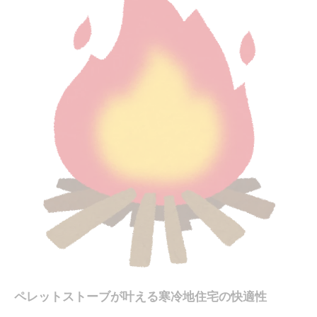
の基準
ペレットストーブとGX住宅の最新トレンド解説
ペレットストーブが牽引する北海道GXの未来像
ゼロカーボン家庭実現へ踏み出す省エネ術
ペレットストーブでゼロカーボン家庭を実現す
る方法
省エネ住宅とペレットストーブの相乗効果とは
北海道ゼロカーボンを支える省エネ暖房の選定
術
ペレットストーブによる光熱費削減の実践ポイ
ント
GX推進課が推奨する脱炭素住宅の条件とは
エネルギー転換を支えるペレットストーブの実力
ペレットストーブが実現する新しいエネルギー
ペレットストーブが叶える寒冷地住宅の快適性
転換