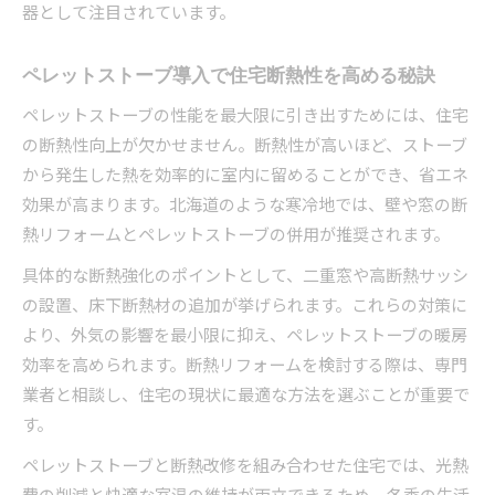
器として注目されています。
GX 北海道を実現するための暖房選びのコツ
脱炭素化で注目のペレットストーブ導入事例
ペレットストーブ導入で住宅断熱性を高める秘訣
光熱費削減をかなえるペレットストーブの秘訣
ペレットストーブの性能を最大限に引き出すためには、住宅
ペレットストーブで光熱費を抑える具体的な工
の断熱性向上が欠かせません。断熱性が高いほど、ストーブ
夫
から発生した熱を効率的に室内に留めることができ、省エネ
GX 北海道推進で実現する光熱費節約術
効果が高まります。北海道のような寒冷地では、壁や窓の断
ペレットストーブと補助金制度の最新情報
熱リフォームとペレットストーブの併用が推奨されます。
北海道ゼロカーボン家庭での費用対効果を検証
具体的な断熱強化のポイントとして、二重窓や高断熱サッシ
ペレットストーブ選びで失敗しない省エネポイ
の設置、床下断熱材の追加が挙げられます。これらの対策に
ント
より、外気の影響を最小限に抑え、ペレットストーブの暖房
効率を高められます。断熱リフォームを検討する際は、専門
業者と相談し、住宅の現状に最適な方法を選ぶことが重要で
す。
ペレットストーブと断熱改修を組み合わせた住宅では、光熱
費の削減と快適な室温の維持が両立できるため、冬季の生活