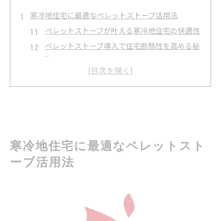
寒冷地住宅に最適なペレットストーブ活用法
ペレットストーブが叶える寒冷地住宅の快適性
ペレットストーブ導入で住宅断熱性を高める秘
訣
寒冷地に適した省エネ暖房の選び方とGX視点
ペレットストーブ活用で北海道GX推進課の最新
動向
ペレットストーブと北海道ゼロカーボンの実践
例
寒冷地住宅に最適なペレットスト
北海道GX時代とペレットストーブの新常識
ーブ活用法
北海道GX推進課が語るペレットストーブの新し
い役割
ゼロカーボン北海道で広がるペレットストーブ
活用法
GX 北海道時代に最適なペレットストーブ選び