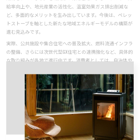
給率向上や、地元産業の活性化、温室効果ガス排出削減な
ど、多面的なメリットを生み出しています。今後は、ペレッ
トストーブを軸とした新たな地域エネルギーモデルの構築が
進む見込みです。
実際、公共施設や集合住宅への普及拡大、燃料流通インフラ
の整備、さらには次世代型GX住宅との連携強化など、具体的
な取り組みが各地で進行中です。消費者としては、自治体や
専門業者からの最新情報を活用し、自宅や事業所への導入を
検討することが、持続可能な暮らしへの第一歩となります。
ゼロカーボン家庭実現へ踏み出す
省エネ術