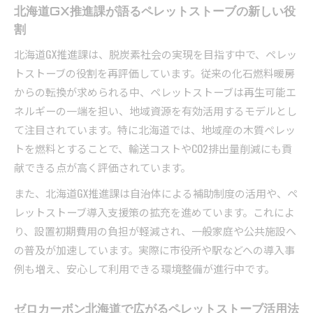
北海道GX推進課が語るペレットストーブの新しい役
割
北海道GX推進課は、脱炭素社会の実現を目指す中で、ペレッ
トストーブの役割を再評価しています。従来の化石燃料暖房
からの転換が求められる中、ペレットストーブは再生可能エ
ネルギーの一端を担い、地域資源を有効活用するモデルとし
て注目されています。特に北海道では、地域産の木質ペレッ
トを燃料とすることで、輸送コストやCO2排出量削減にも貢
献できる点が高く評価されています。
また、北海道GX推進課は自治体による補助制度の活用や、ペ
レットストーブ導入支援策の拡充を進めています。これによ
り、設置初期費用の負担が軽減され、一般家庭や公共施設へ
の普及が加速しています。実際に市役所や駅などへの導入事
例も増え、安心して利用できる環境整備が進行中です。
ゼロカーボン北海道で広がるペレットストーブ活用法