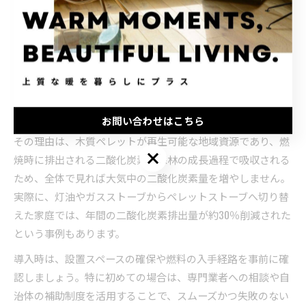
ペレットストーブでゼロカーボン家庭を実現する方法
ペレットストーブは、木質ペレットを燃料とすることでカー
ボンニュートラルな暖房を実現します。北海道のように冬が
長く厳しい地域では、暖房による二酸化炭素排出が家庭の環
境負荷の大部分を占めますが、ペレットストーブを導入する
ことでゼロカーボン家庭への大きな一歩となります。
お問い合わせはこちら
その理由は、木質ペレットが再生可能な地域資源であり、燃
お問い合わせはこちら
焼時に排出される二酸化炭素も森林の成長過程で吸収される
ため、全体で見れば大気中の二酸化炭素量を増やしません。
実際に、灯油やガスストーブからペレットストーブへ切り替
えた家庭では、年間の二酸化炭素排出量が約30％削減された
という事例もあります。
導入時は、設置スペースの確保や燃料の入手経路を事前に確
認しましょう。特に初めての場合は、専門業者への相談や自
治体の補助制度を活用することで、スムーズかつ失敗のない