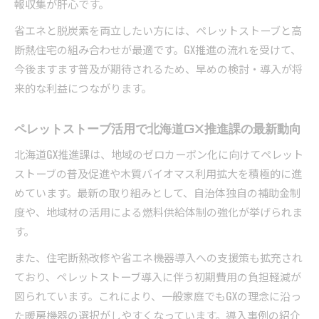
報収集が肝心です。
省エネと脱炭素を両立したい方には、ペレットストーブと高
断熱住宅の組み合わせが最適です。GX推進の流れを受けて、
今後ますます普及が期待されるため、早めの検討・導入が将
来的な利益につながります。
ペレットストーブ活用で北海道GX推進課の最新動向
北海道GX推進課は、地域のゼロカーボン化に向けてペレット
ストーブの普及促進や木質バイオマス利用拡大を積極的に進
めています。最新の取り組みとして、自治体独自の補助金制
度や、地域材の活用による燃料供給体制の強化が挙げられま
す。
また、住宅断熱改修や省エネ機器導入への支援策も拡充され
ており、ペレットストーブ導入に伴う初期費用の負担軽減が
図られています。これにより、一般家庭でもGXの理念に沿っ
た暖房機器の選択がしやすくなっています。導入事例の紹介