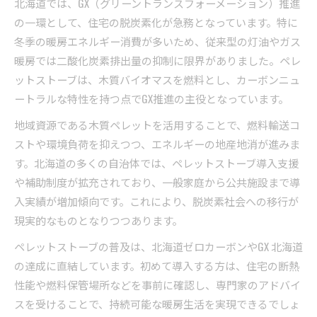
北海道では、GX（グリーントランスフォーメーション）推進
の一環として、住宅の脱炭素化が急務となっています。特に
冬季の暖房エネルギー消費が多いため、従来型の灯油やガス
暖房では二酸化炭素排出量の抑制に限界がありました。ペレ
ットストーブは、木質バイオマスを燃料とし、カーボンニュ
ートラルな特性を持つ点でGX推進の主役となっています。
地域資源である木質ペレットを活用することで、燃料輸送コ
ストや環境負荷を抑えつつ、エネルギーの地産地消が進みま
す。北海道の多くの自治体では、ペレットストーブ導入支援
や補助制度が拡充されており、一般家庭から公共施設まで導
入実績が増加傾向です。これにより、脱炭素社会への移行が
現実的なものとなりつつあります。
ペレットストーブの普及は、北海道ゼロカーボンやGX 北海道
の達成に直結しています。初めて導入する方は、住宅の断熱
性能や燃料保管場所などを事前に確認し、専門家のアドバイ
スを受けることで、持続可能な暖房生活を実現できるでしょ