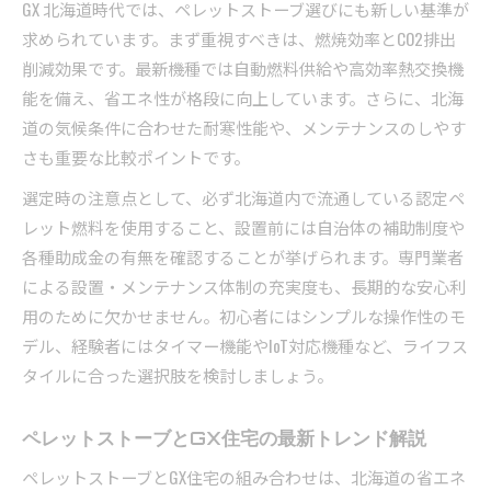
GX 北海道時代では、ペレットストーブ選びにも新しい基準が
求められています。まず重視すべきは、燃焼効率とCO2排出
削減効果です。最新機種では自動燃料供給や高効率熱交換機
能を備え、省エネ性が格段に向上しています。さらに、北海
道の気候条件に合わせた耐寒性能や、メンテナンスのしやす
さも重要な比較ポイントです。
選定時の注意点として、必ず北海道内で流通している認定ペ
レット燃料を使用すること、設置前には自治体の補助制度や
各種助成金の有無を確認することが挙げられます。専門業者
による設置・メンテナンス体制の充実度も、長期的な安心利
用のために欠かせません。初心者にはシンプルな操作性のモ
デル、経験者にはタイマー機能やIoT対応機種など、ライフス
タイルに合った選択肢を検討しましょう。
ペレットストーブとGX住宅の最新トレンド解説
ペレットストーブとGX住宅の組み合わせは、北海道の省エネ