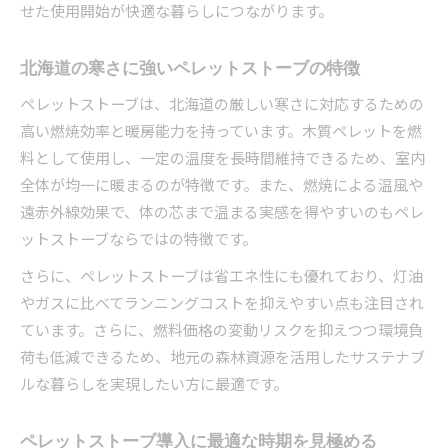
ペレットストーブ設置前に考えるべきポイント
せた使用開始が快適な暮らしにつながります。
初めてのペレットストーブ導入で失敗しないコ
ツ
北海道の寒さに強いペレットストーブの特徴
ペレットストーブの設置手順と必要な準備
ペレットストーブは、北海道の厳しい寒さに対応するための
省エネと家計管理を両立できる暖房方法の魅力
高い燃焼効率と暖房能力を持っています。木質ペレットを燃
ペレットストーブで省エネと家計管理を実現
料として使用し、一定の温度を長時間維持できるため、室内
長期的なランニングコストを抑える方法
全体が均一に暖まるのが特徴です。また、燃焼による温風や
遠赤外線効果で、体の芯まで温まる実感を得やすいのもペレ
ペレットストーブの燃焼効率と節約効果
ットストーブならではの特徴です。
環境に優しいペレットストーブの魅力を解説
さらに、ペレットストーブは省エネ性にも優れており、灯油
家計も環境も守るペレットストーブの選び方
やガスに比べてランニングコストを抑えやすい点も注目され
ペレットストーブの時期ごとの活用ポイント徹底解
ています。さらに、燃料価格の変動リスクを抑えつつ環境負
説
荷も低減できるため、地元の森林資源を活用したサステナブ
ペレットストーブの時期別メンテナンス方法
ルな暮らしを実現したい方に最適です。
冬季に効果を発揮するペレットストーブの使い
方
ペレットストーブ導入に最適な時期を見極める