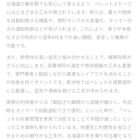
北海道の厳冬期でも安心して使えるよう、ペレットストーブ
にはさまざまな工夫が施されています。例えば、着火や燃焼
を自動制御する機能や、燃料タンクの大容量化、タイマー付
きの運転制御などが挙げられます。これにより、寒さが本格
化する11月頃から翌年4月までの長い期間、安定した暖房が
可能です。
また、断熱性の高い住宅と組み合わせることで、暖房効率が
さらに向上します。設置場所の選定や換気経路の工夫も重要
で、専門業者と相談しながら最適なレイアウトを決めること
が失敗を防ぐポイントです。寒冷地ではペレットの保管場所
にも配慮し、湿気や凍結を避ける工夫が求められます。
実際の利用者からは「朝起きた瞬間から部屋が暖かく、外出
時もタイマーで自動運転できて便利」といった声や、「ペレ
ットの在庫管理を家族で分担することで手間が減った」とい
った工夫事例も寄せられています。快適性と利便性を両立さ
せるための細やかな工夫が、北海道の冬を乗り切る鍵となり