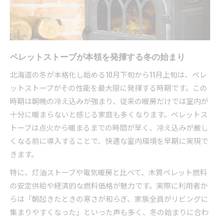
用法
ペレットストーブ導入が家計管理にもたらす安
心感
ペレットストーブが本領を発揮する冬の始まり
厳寒を快適に過ごすならペレットストーブという選
択
北海道の冬が本格化し始める10月下旬から11月上旬は、ペレ
寒冷地でも暖かいペレットストーブの快適性
ットストーブがその性能を最大限に発揮する時期です。この
ペレットストーブで冬の暮らしが豊かになる理
時期は朝晩の冷え込みが強まり、従来の暖房だけでは室内が
由
十分に暖まらないと感じる家庭も多くなります。ペレットス
トーブは点火から暖まるまでの時間が早く、冷え込みが厳し
家族の団らんを守るペレットストーブの暖房力
くなる前に導入することで、快適な室内環境を早期に実現で
厳しい寒さも安心なペレットストーブの工夫
きます。
ペレットストーブは快適な冬の必需品となるか
特に、灯油ストーブや電気暖房と比べて、木質ペレット燃料
冬の始まりに知りたいペレットストーブ導入の流れ
の安定供給や経済的な燃料価格が魅力です。実際に利用者か
ペレットストーブ導入の基本ステップを解説
らは「朝起きたときの寒さが和らぎ、家族全員がリビングに
冬前に準備したいペレットストーブの選び方
集まりやすくなった」といった声も多く、冬の始まりに合わ