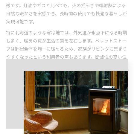
徴です。灯油やガスと比べても、火の揺らぎや輻射熱による
自然な暖かさを実感でき、長時間の使用でも快適な暮らしが
実現可能です。
特に北海道のような寒冷地では、外気温が氷点下になる時期
も多く、暖房の質が生活の質を左右します。ペレットストー
ブは部屋全体を均一に暖めるため、家族がリビングに集まり
やすくなったという利用者の声もあります。断熱性の高い住
宅であれば、より効率的に暖を取れる点もメリットです。
一方で、燃料となる木質ペレットの保管場所や、定期的なメ
ンテナンスの手間も考慮が必要です。ストーブの設置場所や
換気経路の確保、ペレットの在庫管理など、導入前に具体的
な生活シーンを想定しながら検討することが重要です。
ペレットストーブで冬の暮らしが豊かになる理由
ペレットストーブは、単に暖かさを提供するだけでなく、冬