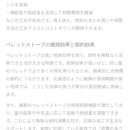
ンスを実施
・補助金や助成金を活用して初期費用を軽減
などの工夫が有効です。導入後も、燃料のまとめ買いや保管
方法の工夫でさらにコストダウンが期待できます。
ペレットストーブの燃焼効率と節約効果
ペレットストーブは高い燃焼効率を誇り、燃料を無駄なく活
用できる点が大きな特徴です。燃焼効率が高いほど、同じ量
のペレットでより多くの熱を得られるため、結果的に光熱費
の節約につながります。北海道のように暖房の使用期間が長
い地域では、こうした効率の良さが家計の負担軽減に直結し
ます。
また、最新のペレットストーブは燃焼制御機能が進化してお
り、室内温度や外気温に応じて自動で燃焼量を調整できま
す。これにより無駄な燃料消費を防ぎ、日常の省エネ生活を
サポートします。実際に利用している家庭では「燃費の良さ