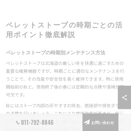
ペレットストーブの時期ごとの活
用ポイント徹底解説
ペレットストーブの時期別メンテナンス方法
ペレットストーブは北海道の厳しい冬を快適に過ごすための
重要な暖房機器ですが、時期ごとに適切なメンテナンスを行
うことで、その性能や安全性を長く維持できます。特に使用
開始前の秋と、使用終了後の春には定期的な点検や清掃が不
可欠です。
秋にはストーブ内部の灰やすすの除去、燃焼部や排気ダクト
の点検を行いましょう。これにより燃焼効率が高まり、安心
して冬本番を迎えられます。春にはシーズン中に蓄積した汚
011-792-8846
お問い合わせ
れやペレット残渣をしっかり取り除き、次のシーズンに備え