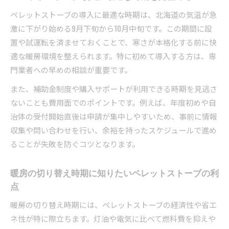
季節ごとに変わるペレットストーブ活用術
ペレットストーブの導入に最適な時期は、北海道の気温が急
ペレットストーブのタイマー機能の活用ポイン
激に下がり始める9月下旬から10月中旬です。この期間に設
ト
置や試運転を済ませておくことで、寒さが本格化する前に快
気温差に強いペレットストーブの運転方法
適な暖房環境を整えられます。特に初めて導入する方は、専
門業者への早めの相談が重要です。
また、補助金制度や購入サポートが利用できる時期を見逃さ
ないことも費用面でのポイントです。例えば、年度初めや自
治体の受付開始直後は申請が集中しやすいため、事前に情報
収集や問い合わせを行い、余裕を持ったスケジュールで進め
ることが失敗を防ぐコツとなります。
暖房の切り替え時期に知りたいペレットストーブの利
点
暖房の切り替え時期には、ペレットストーブの経済性や省エ
ネ性が特に際立ちます。灯油や電気に比べて燃料費を抑えや