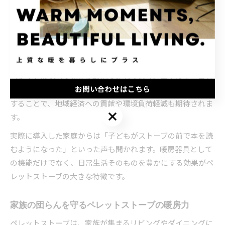
の日常を豊かに彩る存在です。炎のゆらぎや優しい輻射熱
は、心理的な安心感をもたらし、家族の団らんやリラックス
タイムをより充実させてくれます。省エネ性能も高く、光熱
費の負担軽減にもつながる点が魅力です。
北海道の冬は長く、暖房費が家計を圧迫しがちですが、木質
ペレットは価格変動が比較的安定しており、エネルギーコス
お問い合わせはこちら
トの見通しが立てやすいと言われています。地元資源を活用
することで、地域経済への貢献や環境負荷軽減も期待されま
お問い合わせはこちら
す。
実際に導入した家庭からは「子どもがストーブの前で本を読
むようになった」といった声も聞かれます。暖房器具として
の機能だけでなく、日常生活そのものを豊かにする効果がペ
レットストーブの大きな特徴です。
家族の団らんを守るペレットストーブの暖房力
ペレットストーブは、家族が集まるリビングやダイニングに