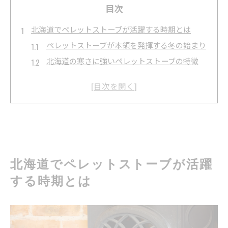
目次
北海道でペレットストーブが活躍する時期とは
ペレットストーブが本領を発揮する冬の始まり
北海道の寒さに強いペレットストーブの特徴
ペレットストーブ導入に最適な時期を見極める
暖房の切り替え時期に知りたいペレットストー
ブの利点
ペレットストーブ使用開始時期と快適生活の関
係
光熱費削減を目指す冬の新常識ペレットストーブ
北海道でペレットストーブが活躍
ペレットストーブで実現する冬の光熱費削減術
する時期とは
家計に優しいペレットストーブの省エネ性能
ペレットストーブ利用で得られる経済的メリッ
ト
光熱費が気になる方必見のペレットストーブ活