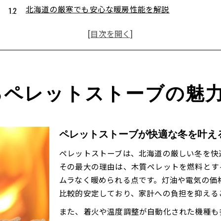
北海道の厳寒でも安心な暖房性能を解説
ペレットストーブの環境に優しい特徴に注目
燃料供給が安定するペレットストーブの強み
操作が簡単なペレットストーブの使い勝手
冬の暮らしを変えるペレットストーブの実力
ペレットストーブの暖房力で室内が暖かく快適に
るペレットストーブの魅
北海道の長い冬に強いペレットストーブの実例紹介
燃焼効率が高いペレットストーブのメリット
家族が安心できるペレットストーブの安全性
ペレットストーブが快適な冬を叶え
冬場のランニングコストを抑える方法とは
ペレットストーブは、北海道の厳しい冬を快
ランニングコストが安定する理由を徹底検証
その最大の理由は、木質ペレットを燃料とす
ペレットストーブの燃料費が安定する仕組み
ムラなく暖められる点です。灯油や電気の価
北海道でのペレットストーブのランニングコストを解
比較的安定しており、家計への負担を抑える
燃料価格の変動に強いペレットストーブの秘密
また、着火や温度調整が自動化された機種も