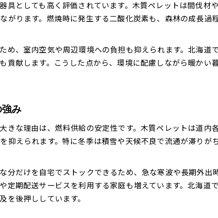
器具としても高く評価されています。木質ペレットは間伐材
ペレットストーブと薪ストーブの燃料費を比較
ながります。燃焼時に発生する二酸化炭素も、森林の成長過
メンテナンス性で見るペレットストーブの優位性
操作の手軽さと安全性を徹底チェック
ため、室内空気や周辺環境への負担も抑えられます。北海道
ペレットストーブのランニングコストの利点
も貢献します。こうした点から、環境に配慮しながら暖かい
薪ストーブとの暖房効率の違いとは
の強み
大きな理由は、燃料供給の安定性です。木質ペレットは道内
お問い合わせはこちら
お問い合わせはこちら
を抑えられます。特に冬季は積雪や天候不良で流通が滞りが
な分だけを自宅でストックできるため、急な寒波や長期外出
や定期配送サービスを利用する家庭も増えています。北海道
及を後押ししています。