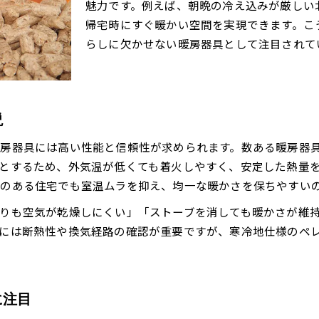
ペレットストーブのコスト比較と家計への影響
魅力です。例えば、朝晩の冷え込みが厳しい
帰宅時にすぐ暖かい空間を実現できます。こ
ペレットストーブの燃費試算と節約ポイント
らしに欠かせない暖房器具として注目されて
ペレットストーブを選ぶなら何が決め手か
ペレットストーブ選びで重視すべきポイント
設置前に知っておきたいペレットストーブの特徴
ペレットストーブの操作性とメンテナンス性
説
ライフスタイルに合うペレットストーブの選び方
房器具には高い性能と信頼性が求められます。数ある暖房器
ペレットストーブのデザイン性と実用性を検証
とするため、外気温が低くても着火しやすく、安定した熱量
厳寒の北海道に適した暖房方法を探る
のある住宅でも室温ムラを抑え、均一な暖かさを保ちやすい
ペレットストーブは北海道の厳寒でも活躍可能か
りも空気が乾燥しにくい」「ストーブを消しても暖かさが維
寒さに強いペレットストーブの理由を解説
には断熱性や換気経路の確認が重要ですが、寒冷地仕様のペ
北海道の冬に最適なペレットストーブの設置方法
ペレットストーブの断熱効果と暖房効率
省エネにもつながるペレットストーブの工夫
に注目
ペレットストーブと薪ストーブの違いを比較