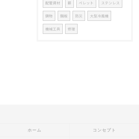
配管資材
薪
ペレット
ステンレス
鋳物
鋼板
防災
大型冷風機
機械工具
修理
ホーム
コンセプト