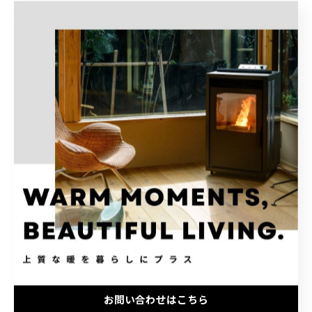
#薪ストーブ
カテゴリー
Categories
全てのカテゴリー
住宅設備
家庭用
煙突
ペレットストーブ
メンテナンス
ペレット／ペレットストーブ
お問い合わせはこちら
薪／薪ストーブ