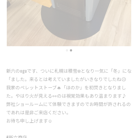
新六のoguです、ついに札幌は積雪❄️となり一気に「冬」にな
「ました。来るとは考えていましたがいきなりでしたね😥
我家のペレットストーブ🔥「ほのか」を初焚きとなりまし
た。やはり火が見える👀のは視覚効果もあり温まります♪
弊社ショールームにて体験できますのでお時間が許されるの
であれは是非ご来店ください。
お待ち申し上げます☺️
#新六商店