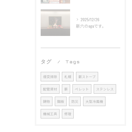
2025/12/26
新六のoguです。
タグ
Tags
煙突掃除
札幌
薪ストーブ
配管資材
薪
ペレット
ステンレス
鋳物
鋼板
防災
大型冷風機
機械工具
修理