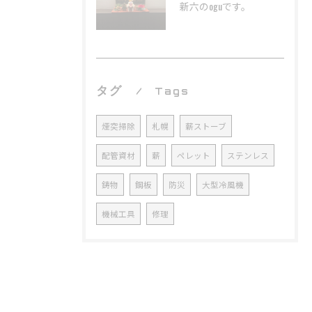
新六のoguです。
タグ
Tags
煙突掃除
札幌
薪ストーブ
配管資材
薪
ペレット
ステンレス
鋳物
鋼板
防災
大型冷風機
機械工具
修理