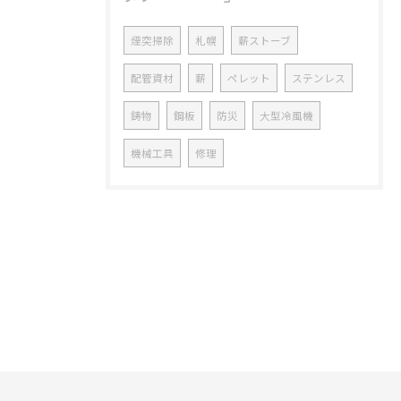
煙突掃除
札幌
薪ストーブ
配管資材
薪
ペレット
ステンレス
鋳物
鋼板
防災
大型冷風機
機械工具
修理