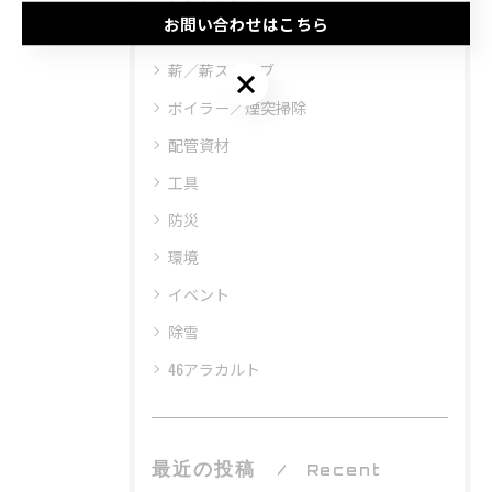
お問い合わせはこちら
ペレット／ペレットストーブ
薪／薪ストーブ
お問い合わせはこちら
ボイラー／煙突掃除
配管資材
工具
防災
環境
イベント
除雪
46アラカルト
最近の投稿
Recent