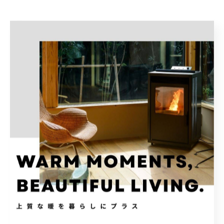
ペレット／ペレットストーブ
薪／薪ストーブ
< 前のページ
一覧に戻る
次のページ >
カテゴリー
Categories
全てのカテゴリー
住宅設備
家庭用
煙突
ペレットストーブ
メンテナンス