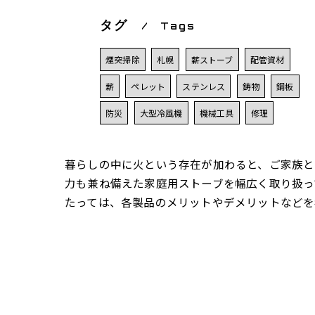
タグ
Tags
煙突掃除
札幌
薪ストーブ
配管資材
薪
ペレット
ステンレス
鋳物
鋼板
防災
大型冷風機
機械工具
修理
暮らしの中に火という存在が加わると、ご家族と
力も兼ね備えた家庭用ストーブを幅広く取り扱っ
たっては、各製品のメリットやデメリットなどを